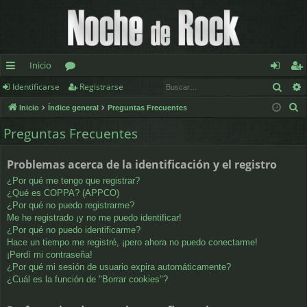
Inicio
Busc
Identificarse
Registrarse
nl
or
de
eg
B
Inicio
Índice general
Preguntas Frecuentes
ac
os
nt
ist
u
Preguntas Frecuentes
es
ifi
ra
s
c
rá
ca
rs
Problemas acerca de la identificación y el registro
a
pi
rs
e
¿Por qué me tengo que registrar?
r
¿Qué es COPPA? (APPCO)
d
e
¿Por qué no puedo registrarme?
Me he registrado ¡y no me puedo identificar!
os
¿Por qué no puedo identificarme?
Hace un tiempo me registré, ¡pero ahora no puedo conectarme!
¡Perdí mi contraseña!
¿Por qué mi sesión de usuario expira automáticamente?
¿Cuál es la función de "Borrar cookies"?