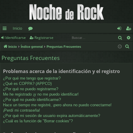
Inicio
Busc
Identificarse
Registrarse
nl
or
de
eg
B
Inicio
Índice general
Preguntas Frecuentes
ac
os
nt
ist
u
Preguntas Frecuentes
es
ifi
ra
s
c
rá
ca
rs
Problemas acerca de la identificación y el registro
a
pi
rs
e
¿Por qué me tengo que registrar?
r
¿Qué es COPPA? (APPCO)
d
e
¿Por qué no puedo registrarme?
Me he registrado ¡y no me puedo identificar!
os
¿Por qué no puedo identificarme?
Hace un tiempo me registré, ¡pero ahora no puedo conectarme!
¡Perdí mi contraseña!
¿Por qué mi sesión de usuario expira automáticamente?
¿Cuál es la función de "Borrar cookies"?