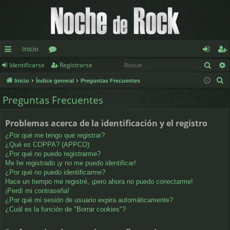
Inicio
Busc
Identificarse
Registrarse
nl
or
de
eg
B
Inicio
Índice general
Preguntas Frecuentes
ac
os
nt
ist
u
Preguntas Frecuentes
es
ifi
ra
s
c
rá
ca
rs
Problemas acerca de la identificación y el registro
a
pi
rs
e
¿Por qué me tengo que registrar?
r
¿Qué es COPPA? (APPCO)
d
e
¿Por qué no puedo registrarme?
Me he registrado ¡y no me puedo identificar!
os
¿Por qué no puedo identificarme?
Hace un tiempo me registré, ¡pero ahora no puedo conectarme!
¡Perdí mi contraseña!
¿Por qué mi sesión de usuario expira automáticamente?
¿Cuál es la función de "Borrar cookies"?