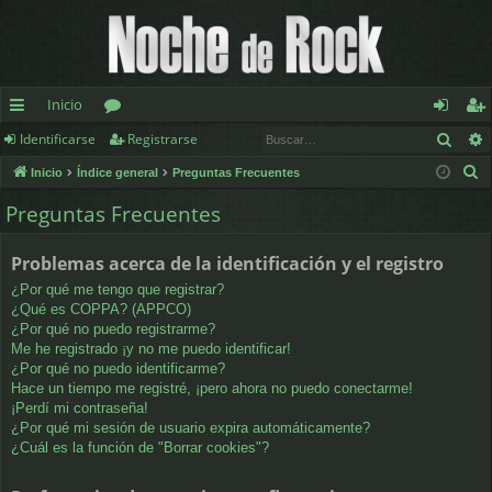
Inicio
Busc
Identificarse
Registrarse
nl
or
de
eg
B
Inicio
Índice general
Preguntas Frecuentes
ac
os
nt
ist
u
Preguntas Frecuentes
es
ifi
ra
s
c
rá
ca
rs
Problemas acerca de la identificación y el registro
a
pi
rs
e
¿Por qué me tengo que registrar?
r
¿Qué es COPPA? (APPCO)
d
e
¿Por qué no puedo registrarme?
Me he registrado ¡y no me puedo identificar!
os
¿Por qué no puedo identificarme?
Hace un tiempo me registré, ¡pero ahora no puedo conectarme!
¡Perdí mi contraseña!
¿Por qué mi sesión de usuario expira automáticamente?
¿Cuál es la función de "Borrar cookies"?