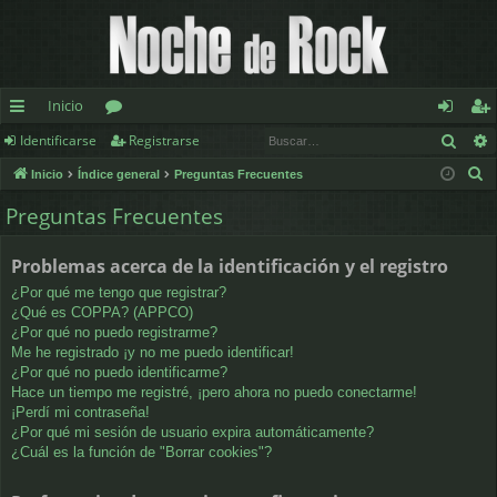
Inicio
Busc
Identificarse
Registrarse
nl
or
de
eg
B
Inicio
Índice general
Preguntas Frecuentes
ac
os
nt
ist
u
Preguntas Frecuentes
es
ifi
ra
s
c
rá
ca
rs
Problemas acerca de la identificación y el registro
a
pi
rs
e
¿Por qué me tengo que registrar?
r
¿Qué es COPPA? (APPCO)
d
e
¿Por qué no puedo registrarme?
Me he registrado ¡y no me puedo identificar!
os
¿Por qué no puedo identificarme?
Hace un tiempo me registré, ¡pero ahora no puedo conectarme!
¡Perdí mi contraseña!
¿Por qué mi sesión de usuario expira automáticamente?
¿Cuál es la función de "Borrar cookies"?