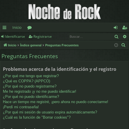
Inicio
Busc
Identificarse
Registrarse
nl
or
de
eg
B
Inicio
Índice general
Preguntas Frecuentes
ac
os
nt
ist
u
Preguntas Frecuentes
es
ifi
ra
s
c
rá
ca
rs
Problemas acerca de la identificación y el registro
a
pi
rs
e
¿Por qué me tengo que registrar?
r
¿Qué es COPPA? (APPCO)
d
e
¿Por qué no puedo registrarme?
Me he registrado ¡y no me puedo identificar!
os
¿Por qué no puedo identificarme?
Hace un tiempo me registré, ¡pero ahora no puedo conectarme!
¡Perdí mi contraseña!
¿Por qué mi sesión de usuario expira automáticamente?
¿Cuál es la función de "Borrar cookies"?