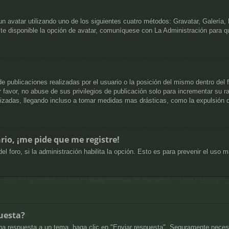
 un avatar utilizando uno de los siguientes cuatro métodos: Gravatar, Galería
e disponible la opción de avatar, comuníquese con La Administración para q
e publicaciones realizadas por el usuario o la posición del mismo dentro del
favor, no abuse de sus privilegios de publicación solo para incrementar su ra
izadas, llegando incluso a tomar medidas mas drásticas, como la expulsión d
rio, ¡me pide que me registre!
el foro, si la administración habilita la opción. Esto es para prevenir el uso
uesta?
na respuesta a un tema, haga clic en "Enviar respuesta". Seguramente necesit