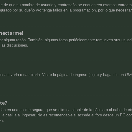
ese de que su nombre de usuario y contraseña se encuentren escritos correct
gurado por su dueño y/o tenga fallos en la programación, por lo que necesitar
onectarme!
or alguna razón. También, algunos foros periódicamente remueven sus usuario
 las discuciones.
activarla o cambiarla. Visite la página de ingreso (login) y haga clic en
Olv
te?
an en una cookie segura, que se elimina al salir de la página o al cabo de c
 casilla al ingresar. No es recomendable si accede al foro desde un PC compa
ón.