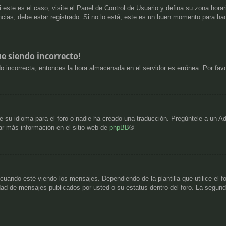
i este es el caso, visite el Panel de Control de Usuario y defina su zona hora
cias, debe estar registrado. Si no lo está, este es un buen momento para hac
ue siendo incorrecto!
ndo incorrecta, entonces la hora almacenada en el servidor es errónea. Por fa
 su idioma para el foro o nadie ha creado una traducción. Pregúntele a un Adm
ar más información en el sitio web de
phpBB
®
do esté viendo los mensajes. Dependiendo de la plantilla que utilice el foro
tidad de mensajes publicados por usted o su estatus dentro del foro. La seg