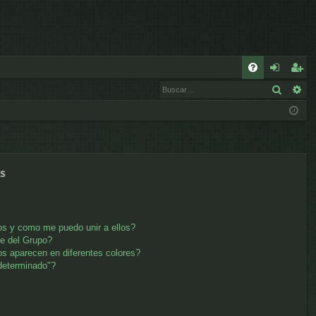
E
Buscar
Bú
FA
de
eg
Q
nt
ist
ifi
ra
ca
rs
s
rs
e
e
s y como me puedo unir a ellos?
e del Grupo?
s aparecen en diferentes colores?
determinado"?