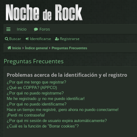
Inicio
Foros
Buscar
Identificarse
Registrarse
nl
Inicio
Índice general
Preguntas Frecuentes
ac
es
Preguntas Frecuentes
rá
Problemas acerca de la identificación y el registro
pi
¿Por qué me tengo que registrar?
¿Qué es COPPA? (APPCO)
d
¿Por qué no puedo registrarme?
Me he registrado ¡y no me puedo identificar!
os
¿Por qué no puedo identificarme?
Hace un tiempo me registré, ¡pero ahora no puedo conectarme!
¡Perdí mi contraseña!
¿Por qué mi sesión de usuario expira automáticamente?
¿Cuál es la función de "Borrar cookies"?