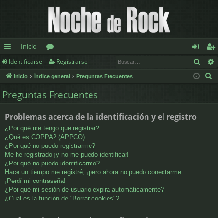
Inicio
Busc
Identificarse
Registrarse
nl
or
de
eg
B
Inicio
Índice general
Preguntas Frecuentes
ac
os
nt
ist
u
Preguntas Frecuentes
es
ifi
ra
s
c
rá
ca
rs
Problemas acerca de la identificación y el registro
a
pi
rs
e
¿Por qué me tengo que registrar?
r
¿Qué es COPPA? (APPCO)
d
e
¿Por qué no puedo registrarme?
Me he registrado ¡y no me puedo identificar!
os
¿Por qué no puedo identificarme?
Hace un tiempo me registré, ¡pero ahora no puedo conectarme!
¡Perdí mi contraseña!
¿Por qué mi sesión de usuario expira automáticamente?
¿Cuál es la función de "Borrar cookies"?