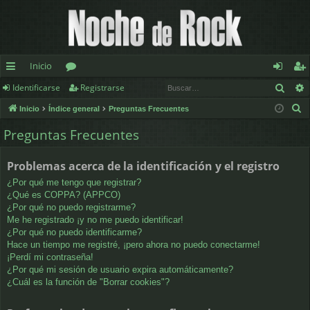
Inicio
Busc
Identificarse
Registrarse
nl
or
de
eg
B
Inicio
Índice general
Preguntas Frecuentes
ac
os
nt
ist
u
Preguntas Frecuentes
es
ifi
ra
s
c
rá
ca
rs
Problemas acerca de la identificación y el registro
a
pi
rs
e
¿Por qué me tengo que registrar?
r
¿Qué es COPPA? (APPCO)
d
e
¿Por qué no puedo registrarme?
Me he registrado ¡y no me puedo identificar!
os
¿Por qué no puedo identificarme?
Hace un tiempo me registré, ¡pero ahora no puedo conectarme!
¡Perdí mi contraseña!
¿Por qué mi sesión de usuario expira automáticamente?
¿Cuál es la función de "Borrar cookies"?