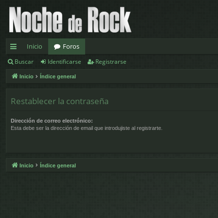
Inicio
Foros
Buscar
Identificarse
Registrarse
nl
Inicio
Índice general
ac
es
Restablecer la contraseña
rá
Dirección de correo electrónico:
pi
Esta debe ser la dirección de email que introdujiste al registrarte.
d
os
Inicio
Índice general