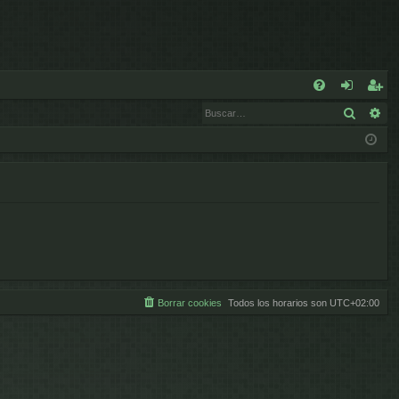
E
Buscar
Bú
FA
de
eg
Q
nt
ist
ifi
ra
ca
rs
rs
e
e
Borrar cookies
Todos los horarios son
UTC+02:00