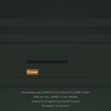
Desarrollado por
phpBB
® Forum Software © phpBB Limited
Style por
Arty
- phpBB 3.3 por MrGaby
Traducción al español por
phpBB España
Privacidad
|
Condiciones