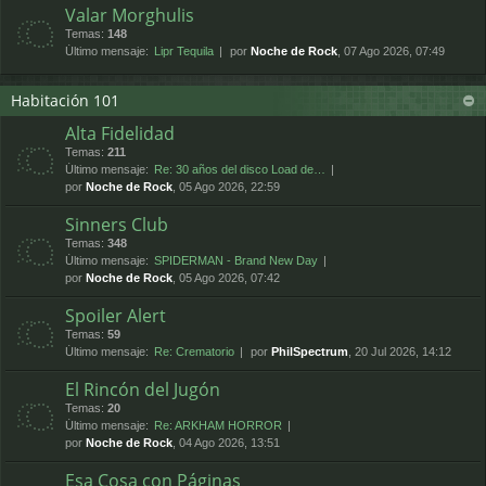
Valar Morghulis
Temas:
148
Último mensaje:
Lipr Tequila
por
Noche de Rock
, 07 Ago 2026, 07:49
Habitación 101
Alta Fidelidad
Temas:
211
Último mensaje:
Re: 30 años del disco Load de…
por
Noche de Rock
, 05 Ago 2026, 22:59
Sinners Club
Temas:
348
Último mensaje:
SPIDERMAN - Brand New Day
por
Noche de Rock
, 05 Ago 2026, 07:42
Spoiler Alert
Temas:
59
Último mensaje:
Re: Crematorio
por
PhilSpectrum
, 20 Jul 2026, 14:12
El Rincón del Jugón
Temas:
20
Último mensaje:
Re: ARKHAM HORROR
por
Noche de Rock
, 04 Ago 2026, 13:51
Esa Cosa con Páginas