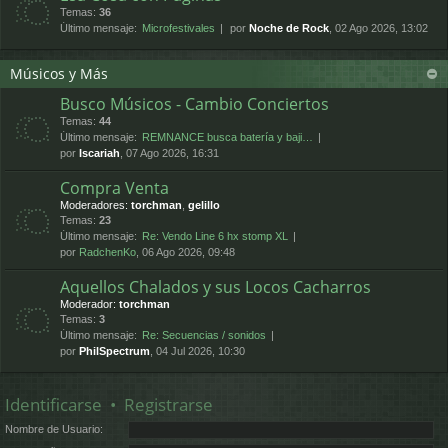
Temas:
36
Último mensaje:
Microfestivales
por
Noche de Rock
, 02 Ago 2026, 13:02
Músicos y Más
Busco Músicos - Cambio Conciertos
Temas:
44
Último mensaje:
REMNANCE busca batería y baji…
por
Iscariah
, 07 Ago 2026, 16:31
Compra Venta
Moderadores:
torchman
,
gelillo
Temas:
23
Último mensaje:
Re: Vendo Line 6 hx stomp XL
por
RadchenKo
, 06 Ago 2026, 09:48
Aquellos Chalados y sus Locos Cacharros
Moderador:
torchman
Temas:
3
Último mensaje:
Re: Secuencias / sonidos
por
PhilSpectrum
, 04 Jul 2026, 10:30
Identificarse
•
Registrarse
Nombre de Usuario: