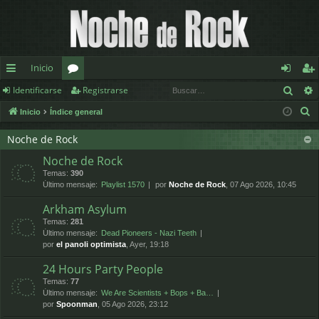
Inicio
Busc
Identificarse
Registrarse
nl
or
de
eg
B
Inicio
Índice general
ac
os
nt
ist
u
es
ifi
ra
Noche de Rock
s
Noche de Rock
c
rá
ca
rs
Temas:
390
a
pi
rs
e
Último mensaje:
Playlist 1570
por
Noche de Rock
, 07 Ago 2026, 10:45
r
Arkham Asylum
d
e
Temas:
281
os
Último mensaje:
Dead Pioneers - Nazi Teeth
por
el panoli optimista
, Ayer, 19:18
24 Hours Party People
Temas:
77
Último mensaje:
We Are Scientists + Bops + Ba…
por
Spoonman
, 05 Ago 2026, 23:12