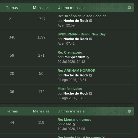
ú
m
n
e
Temas
Mensajes
Último mensaje
l
o
s
t
m
a
Re: 30 años del disco Load de…
i
e
j
211
1727
V
por
Noche de Rock
m
n
e
e
Ayer, 22:59
o
s
r
m
a
SPIDERMAN - Brand New Day
ú
e
j
348
1199
V
por
Noche de Rock
l
n
e
e
Ayer, 07:42
t
s
r
i
a
Re: Crematorio
ú
m
j
59
271
V
por
PhilSpectrum
l
o
e
e
20 Jul 2026, 14:12
t
m
r
i
e
Re: ARKHAM HORROR
ú
m
n
20
50
V
por
Noche de Rock
l
o
s
e
04 Ago 2026, 13:51
t
m
a
r
i
e
j
Microfestivales
ú
m
n
e
36
172
V
por
Noche de Rock
l
o
s
e
02 Ago 2026, 13:02
t
m
a
r
i
e
j
ú
m
n
e
Temas
Mensajes
Último mensaje
l
o
s
t
m
a
Re: Montar un grupo
i
e
j
44
119
V
por
dead
m
n
e
e
19 Jul 2026, 18:06
o
s
r
m
a
Re: Vendo Line 6 hx stomp XL
ú