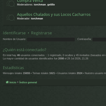
Compra Venta
Moderadores:
torchman
,
gelillo
Aquellos Chalados y sus Locos Cacharros
Moderador:
torchman
Identificarse
•
Registrarse
Nombre de Usuario:
Contraseña:
¿Quién está conectado?
En total hay
46
usuarios conectados :: 1 registrado, 0 ocultos y 45 invitados (basados en 
La mayor cantidad de usuarios identificados fue
2098
el 29 Jul 2026, 21:26
Estadísticas
Mensajes totales
15655
• Temas totales
1621
• Usuarios totales
2024
• Nuestro usuario m
Inicio
Índice general