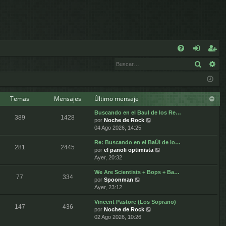
E
Buscar
Bú
FA
de
eg
Q
nt
ist
ifi
ra
Temas
Mensajes
Último mensaje
Buscando en el Baul de los Re…
ca
rs
389
1428
V
por
Noche de Rock
e
04 Ago 2026, 14:25
rs
e
r
Re: Buscando en el BaÚl de lo…
ú
e
281
2445
V
por
el panoli optimista
l
e
Ayer, 20:32
t
r
i
We Are Scientists + Bops + Ba…
ú
m
77
334
V
por
Spoonman
l
o
e
Ayer, 23:12
t
m
r
i
e
Vincent Pastore (Los Soprano)
ú
m
n
147
436
V
por
Noche de Rock
l
o
s
e
02 Ago 2026, 10:26
t
m
a
r
i
e
j