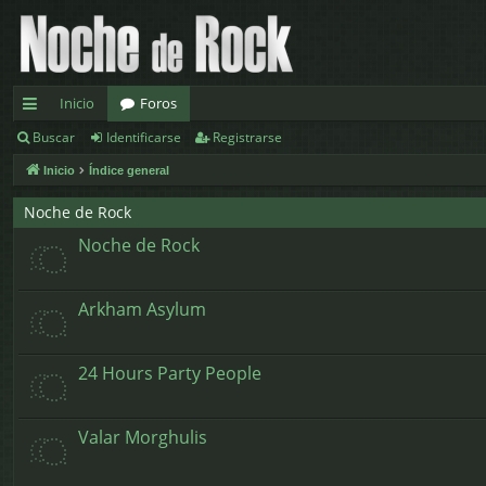
Inicio
Foros
Buscar
Identificarse
Registrarse
nl
Inicio
Índice general
ac
es
Noche de Rock
Noche de Rock
rá
pi
Arkham Asylum
d
os
24 Hours Party People
Valar Morghulis