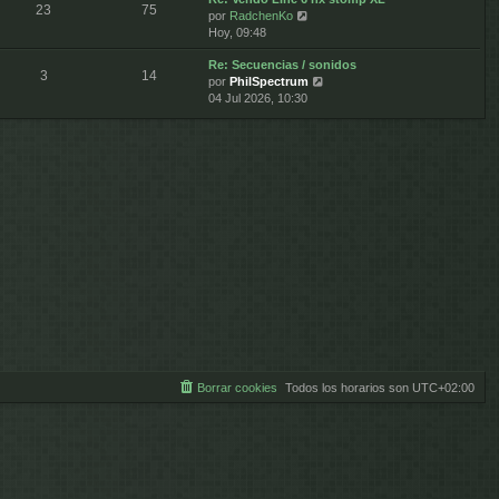
e
j
23
75
V
por
RadchenKo
l
n
e
e
Hoy, 09:48
t
s
r
i
a
Re: Secuencias / sonidos
ú
m
j
3
14
V
por
PhilSpectrum
l
o
e
e
04 Jul 2026, 10:30
t
m
r
i
e
ú
m
n
l
o
s
t
m
a
i
e
j
m
n
e
o
s
m
a
e
j
n
e
s
a
j
e
Borrar cookies
Todos los horarios son
UTC+02:00