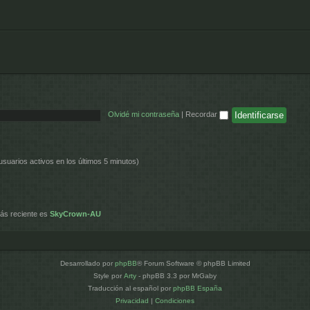
Olvidé mi contraseña
|
Recordar
usuarios activos en los últimos 5 minutos)
ás reciente es
SkyCrown-AU
Desarrollado por
phpBB
® Forum Software © phpBB Limited
Style por
Arty
- phpBB 3.3 por MrGaby
Traducción al español por
phpBB España
Privacidad
|
Condiciones