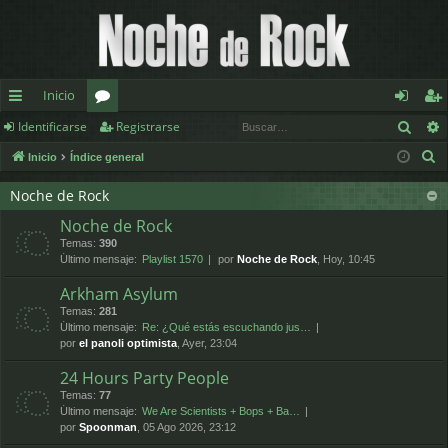
Inicio
Busc
Identificarse
Registrarse
nl
or
de
eg
B
Inicio
Índice general
ac
os
nt
ist
u
es
ifi
ra
Noche de Rock
s
Noche de Rock
c
rá
ca
rs
Temas:
390
a
pi
rs
e
Último mensaje:
Playlist 1570
por
Noche de Rock
, Hoy, 10:45
r
Arkham Asylum
d
e
Temas:
281
os
Último mensaje:
Re: ¿Qué estás escuchando jus…
por
el panoli optimista
, Ayer, 23:04
24 Hours Party People
Temas:
77
Último mensaje:
We Are Scientists + Bops + Ba…
por
Spoonman
, 05 Ago 2026, 23:12