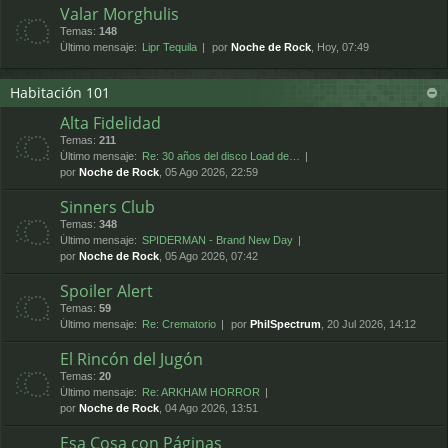
Valar Morghulis
Temas:
148
Último mensaje:
Lipr Tequila
por
Noche de Rock
, Hoy, 07:49
Habitación 101
Alta Fidelidad
Temas:
211
Último mensaje:
Re: 30 años del disco Load de…
por
Noche de Rock
, 05 Ago 2026, 22:59
Sinners Club
Temas:
348
Último mensaje:
SPIDERMAN - Brand New Day
por
Noche de Rock
, 05 Ago 2026, 07:42
Spoiler Alert
Temas:
59
Último mensaje:
Re: Crematorio
por
PhilSpectrum
, 20 Jul 2026, 14:12
El Rincón del Jugón
Temas:
20
Último mensaje:
Re: ARKHAM HORROR
por
Noche de Rock
, 04 Ago 2026, 13:51
Esa Cosa con Páginas