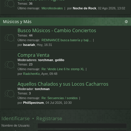
Temas:
36
Último mensaje:
Microfestivales
por
Noche de Rock
, 02 Ago 2026, 13:02
Músicos y Más
Busco Músicos - Cambio Conciertos
Temas:
44
Último mensaje:
REMNANCE busca batería y baji…
por
Iscariah
, Hoy, 16:31
Compra Venta
Moderadores:
torchman
,
gelillo
Temas:
23
Último mensaje:
Re: Vendo Line 6 hx stomp XL
por
RadchenKo
, Ayer, 09:48
Aquellos Chalados y sus Locos Cacharros
Moderador:
torchman
Temas:
3
Último mensaje:
Re: Secuencias / sonidos
por
PhilSpectrum
, 04 Jul 2026, 10:30
Identificarse
•
Registrarse
Nombre de Usuario: