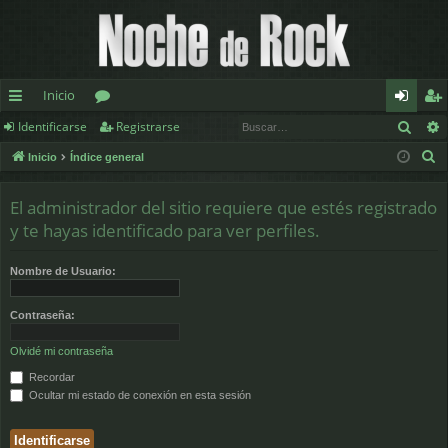
Inicio
Busc
Identificarse
Registrarse
nl
or
de
eg
B
Inicio
Índice general
ac
os
nt
ist
u
es
ifi
ra
s
El administrador del sitio requiere que estés registrado
c
rá
ca
rs
y te hayas identificado para ver perfiles.
a
pi
rs
e
r
Nombre de Usuario:
d
e
Contraseña:
os
Olvidé mi contraseña
Recordar
Ocultar mi estado de conexión en esta sesión