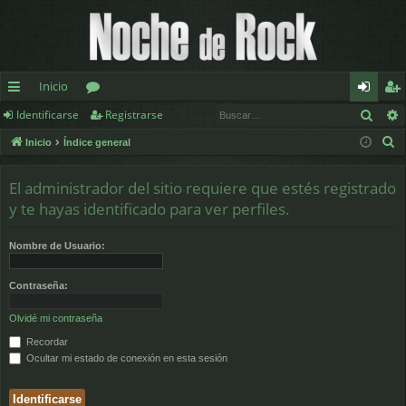
Inicio
Busc
Identificarse
Registrarse
nl
or
de
eg
B
Inicio
Índice general
ac
os
nt
ist
u
es
ifi
ra
s
El administrador del sitio requiere que estés registrado
c
rá
ca
rs
y te hayas identificado para ver perfiles.
a
pi
rs
e
r
Nombre de Usuario:
d
e
Contraseña:
os
Olvidé mi contraseña
Recordar
Ocultar mi estado de conexión en esta sesión