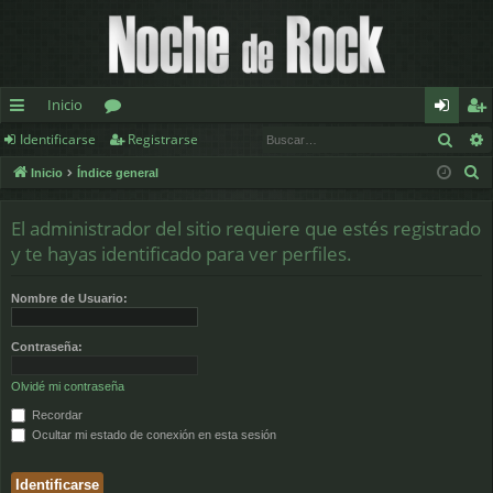
Inicio
Busc
Identificarse
Registrarse
nl
or
de
eg
B
Inicio
Índice general
ac
os
nt
ist
u
es
ifi
ra
s
El administrador del sitio requiere que estés registrado
c
rá
ca
rs
y te hayas identificado para ver perfiles.
a
pi
rs
e
r
Nombre de Usuario:
d
e
Contraseña:
os
Olvidé mi contraseña
Recordar
Ocultar mi estado de conexión en esta sesión