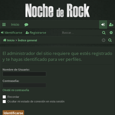
Inicio
Busc
Identificarse
Registrarse
nl
or
de
eg
B
Inicio
Índice general
ac
os
nt
ist
u
es
ifi
ra
s
El administrador del sitio requiere que estés registrado
c
rá
ca
rs
y te hayas identificado para ver perfiles.
a
pi
rs
e
r
Nombre de Usuario:
d
e
Contraseña:
os
Olvidé mi contraseña
Recordar
Ocultar mi estado de conexión en esta sesión