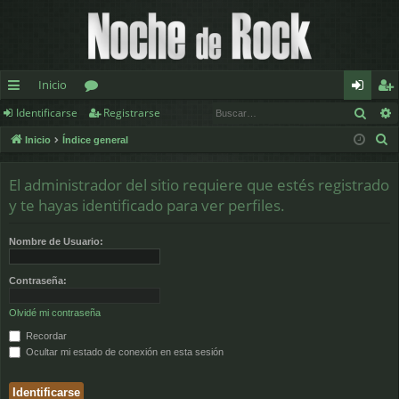
Inicio
Busc
Identificarse
Registrarse
nl
or
de
eg
B
Inicio
Índice general
ac
os
nt
ist
u
es
ifi
ra
s
El administrador del sitio requiere que estés registrado
c
rá
ca
rs
y te hayas identificado para ver perfiles.
a
pi
rs
e
r
Nombre de Usuario:
d
e
Contraseña:
os
Olvidé mi contraseña
Recordar
Ocultar mi estado de conexión en esta sesión