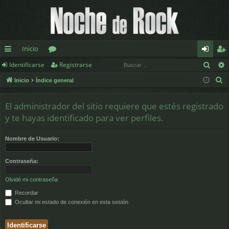
Inicio
Busc
Identificarse
Registrarse
nl
or
de
eg
B
Inicio
Índice general
ac
os
nt
ist
u
es
ifi
ra
s
El administrador del sitio requiere que estés registrado
c
rá
ca
rs
y te hayas identificado para ver perfiles.
a
pi
rs
e
r
Nombre de Usuario:
d
e
Contraseña:
os
Olvidé mi contraseña
Recordar
Ocultar mi estado de conexión en esta sesión