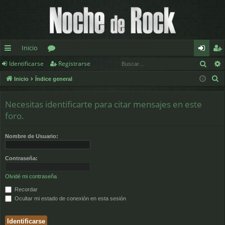
Inicio
Busc
Identificarse
Registrarse
nl
or
de
eg
B
Inicio
Índice general
ac
os
nt
ist
u
es
ifi
ra
s
Necesitas identificarte para citar mensajes en este
c
rá
ca
rs
foro.
a
pi
rs
e
r
Nombre de Usuario:
d
e
Contraseña:
os
Olvidé mi contraseña
Recordar
Ocultar mi estado de conexión en esta sesión