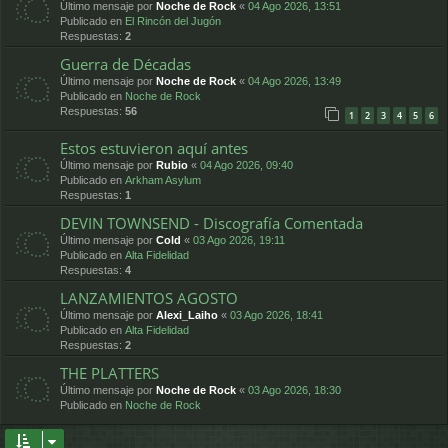
Último mensaje por
Noche de Rock
«
04 Ago 2026, 13:51
Publicado en
El Rincón del Jugón
Respuestas:
2
Guerra de Décadas
Último mensaje por
Noche de Rock
«
04 Ago 2026, 13:49
Publicado en
Noche de Rock
Respuestas:
56
1
2
3
4
5
6
Estos estuvieron aquí antes
Último mensaje por
Rubio
«
04 Ago 2026, 09:40
Publicado en
Arkham Asylum
Respuestas:
1
DEVIN TOWNSEND - Discografía Comentada
Último mensaje por
Cold
«
03 Ago 2026, 19:11
Publicado en
Alta Fidelidad
Respuestas:
4
LANZAMIENTOS AGOSTO
Último mensaje por
Alexi_Laiho
«
03 Ago 2026, 18:41
Publicado en
Alta Fidelidad
Respuestas:
2
THE PLATTERS
Último mensaje por
Noche de Rock
«
03 Ago 2026, 18:30
Publicado en
Noche de Rock