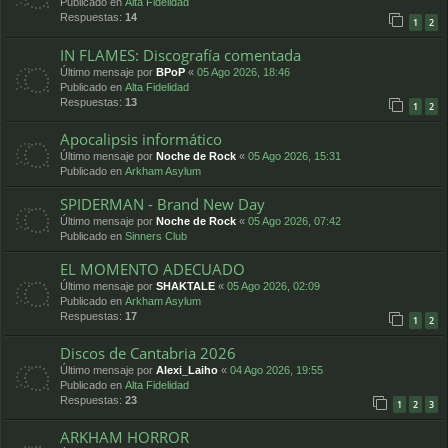
Publicado en
Alta Fidelidad
Respuestas:
14
1
2
IN FLAMES: Discografía comentada
Último mensaje por
BPoP
«
05 Ago 2026, 18:46
Publicado en
Alta Fidelidad
Respuestas:
13
1
2
Apocalipsis informático
Último mensaje por
Noche de Rock
«
05 Ago 2026, 15:31
Publicado en
Arkham Asylum
SPIDERMAN - Brand New Day
Último mensaje por
Noche de Rock
«
05 Ago 2026, 07:42
Publicado en
Sinners Club
EL MOMENTO ADECUADO
Último mensaje por
SHAKTALE
«
05 Ago 2026, 02:09
Publicado en
Arkham Asylum
Respuestas:
17
1
2
Discos de Cantabria 2026
Último mensaje por
Alexi_Laiho
«
04 Ago 2026, 19:55
Publicado en
Alta Fidelidad
Respuestas:
23
1
2
3
ARKHAM HORROR