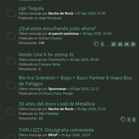
Lipr Tequila
Último mensaje por
Noche de Rock
«
07 Ago 2026, 07:49
Publicado en
Valar Morghulis
¿Qué estás escuchando justo ahora?
Último mensaje por
el panoli optimista
«
06 Ago 2026, 23:04
Publicado en
Arkham Asylum
Respuestas:
248
1
22
23
24
25
…
Vendo Line 6 hx stomp XL
Último mensaje por
RadchenKo
«
06 Ago 2026, 09:48
Publicado en
Compra Venta
Respuestas:
1
We Are Scientists + Bops + Basic Partner 8 mayo Boo
de Piélagos
Último mensaje por
Spoonman
«
05 Ago 2026, 23:12
Publicado en
24 Hours Party People
30 años del disco Load de Metallica
Último mensaje por
Noche de Rock
«
05 Ago 2026, 22:59
Publicado en
Alta Fidelidad
Respuestas:
13
1
2
THIN LIZZY: Discografía comentada
Último mensaje por
BPoP
«
05 Ago 2026, 19:03