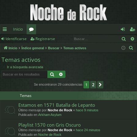
Inicio
Busc
Identificarse
Registrarse
nl
or
de
eg
B
Inicio
Índice general
Buscar
Temas activos
ac
os
nt
ist
u
Temas activos
es
ifi
ra
s
Ir a búsqueda avanzada
c
rá
ca
rs
Buscar
Búsqueda avanzada
a
pi
rs
e
r
2
1
Siguiente
Se encontraron 29 coincidencias
d
e
Temas
os
Estamos en 1571 Batalla de Lepanto
Último mensaje por
Noche de Rock
«
hace 9 minutos
Publicado en
Arkham Asylum
Playlist 1570 con Gris Oscuro
Último mensaje por
Noche de Rock
«
hace 24 minutos
Publicado en
Noche de Rock