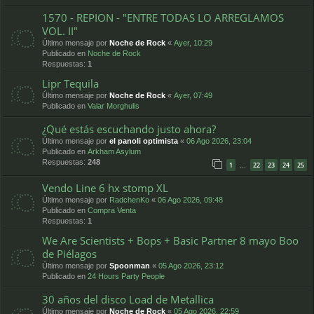
1570 - REPION - "ENTRE TODAS LO ARREGLAMOS
VOL. II"
Último mensaje por
Noche de Rock
«
Ayer, 10:29
Publicado en
Noche de Rock
Respuestas:
1
Lipr Tequila
Último mensaje por
Noche de Rock
«
Ayer, 07:49
Publicado en
Valar Morghulis
¿Qué estás escuchando justo ahora?
Último mensaje por
el panoli optimista
«
06 Ago 2026, 23:04
Publicado en
Arkham Asylum
Respuestas:
248
1
22
23
24
25
…
Vendo Line 6 hx stomp XL
Último mensaje por
RadchenKo
«
06 Ago 2026, 09:48
Publicado en
Compra Venta
Respuestas:
1
We Are Scientists + Bops + Basic Partner 8 mayo Boo
de Piélagos
Último mensaje por
Spoonman
«
05 Ago 2026, 23:12
Publicado en
24 Hours Party People
30 años del disco Load de Metallica
Último mensaje por
Noche de Rock
«
05 Ago 2026, 22:59