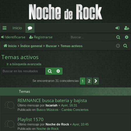
Inicio
Busc
Identificarse
Registrarse
nl
or
de
eg
B
Inicio
Índice general
Buscar
Temas activos
ac
os
nt
ist
u
Temas activos
es
ifi
ra
s
Ir a búsqueda avanzada
c
rá
ca
rs
Buscar
Búsqueda avanzada
a
pi
rs
e
r
2
1
Siguiente
Se encontraron 31 coincidencias
d
e
Temas
os
REMNANCE busca batería y bajista
Último mensaje por
Iscariah
«
Ayer, 16:31
Publicado en
Busco Músicos - Cambio Conciertos
Playlist 1570
Último mensaje por
Noche de Rock
«
Ayer, 10:45
Publicado en
Noche de Rock