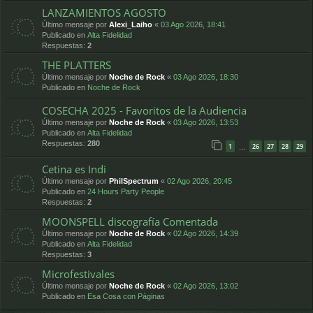
LANZAMIENTOS AGOSTO
Último mensaje por
Alexi_Laiho
«
03 Ago 2026, 18:41
Publicado en
Alta Fidelidad
Respuestas:
2
THE PLATTERS
Último mensaje por
Noche de Rock
«
03 Ago 2026, 18:30
Publicado en
Noche de Rock
COSECHA 2025 - Favoritos de la Audiencia
Último mensaje por
Noche de Rock
«
03 Ago 2026, 13:53
Publicado en
Alta Fidelidad
Respuestas:
280
1
26
27
28
29
…
Cetina es Indi
Último mensaje por
PhilSpectrum
«
02 Ago 2026, 20:45
Publicado en
24 Hours Party People
Respuestas:
2
MOONSPELL discografía Comentada
Último mensaje por
Noche de Rock
«
02 Ago 2026, 14:39
Publicado en
Alta Fidelidad
Respuestas:
3
Microfestivales
Último mensaje por
Noche de Rock
«
02 Ago 2026, 13:02
Publicado en
Esa Cosa con Páginas