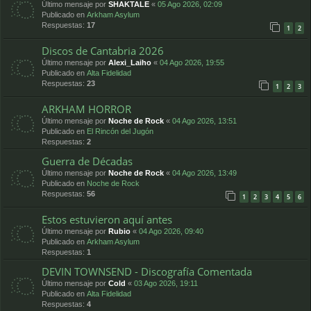
Último mensaje por
SHAKTALE
«
05 Ago 2026, 02:09
Publicado en
Arkham Asylum
Respuestas:
17
1
2
Discos de Cantabria 2026
Último mensaje por
Alexi_Laiho
«
04 Ago 2026, 19:55
Publicado en
Alta Fidelidad
Respuestas:
23
1
2
3
ARKHAM HORROR
Último mensaje por
Noche de Rock
«
04 Ago 2026, 13:51
Publicado en
El Rincón del Jugón
Respuestas:
2
Guerra de Décadas
Último mensaje por
Noche de Rock
«
04 Ago 2026, 13:49
Publicado en
Noche de Rock
Respuestas:
56
1
2
3
4
5
6
Estos estuvieron aquí antes
Último mensaje por
Rubio
«
04 Ago 2026, 09:40
Publicado en
Arkham Asylum
Respuestas:
1
DEVIN TOWNSEND - Discografía Comentada
Último mensaje por
Cold
«
03 Ago 2026, 19:11
Publicado en
Alta Fidelidad
Respuestas:
4