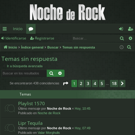
Inicio
Busc
Identificarse
Registrarse
nl
or
de
eg
B
Inicio
Índice general
Buscar
Temas sin respuesta
ac
os
nt
ist
u
Temas sin respuesta
es
ifi
ra
s
Ir a búsqueda avanzada
c
rá
ca
rs
Buscar
Búsqueda avanzada
a
pi
rs
e
r
Página
1
de
18
2
3
4
5
18
1
Sigu
Se encontraron 438 coincidencias
…
d
e
Temas
os
Playlist 1570
Último mensaje por
Noche de Rock
«
Hoy, 10:45
Publicado en
Noche de Rock
Lipr Tequila
Último mensaje por
Noche de Rock
«
Hoy, 07:49
Publicado en
Valar Morghulis