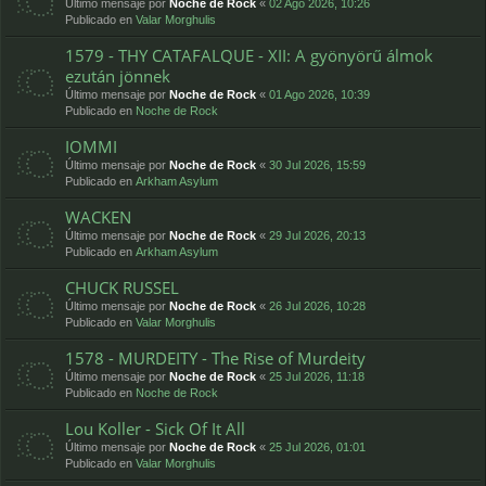
Último mensaje por
Noche de Rock
«
02 Ago 2026, 10:26
Publicado en
Valar Morghulis
1579 - THY CATAFALQUE - XII: A gyönyörű álmok
ezután jönnek
Último mensaje por
Noche de Rock
«
01 Ago 2026, 10:39
Publicado en
Noche de Rock
IOMMI
Último mensaje por
Noche de Rock
«
30 Jul 2026, 15:59
Publicado en
Arkham Asylum
WACKEN
Último mensaje por
Noche de Rock
«
29 Jul 2026, 20:13
Publicado en
Arkham Asylum
CHUCK RUSSEL
Último mensaje por
Noche de Rock
«
26 Jul 2026, 10:28
Publicado en
Valar Morghulis
1578 - MURDEITY - The Rise of Murdeity
Último mensaje por
Noche de Rock
«
25 Jul 2026, 11:18
Publicado en
Noche de Rock
Lou Koller - Sick Of It All
Último mensaje por
Noche de Rock
«
25 Jul 2026, 01:01
Publicado en
Valar Morghulis