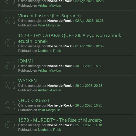
Último mensaje por
Noche de Rock
«
02 Ago 2026, 10:28
Publicado en
Arkham Asylum
Vincent Pastore (Los Soprano)
Último mensaje por
Noche de Rock
«
02 Ago 2026, 10:26
Publicado en
Valar Morghulis
1579 - THY CATAFALQUE - XII: A gyönyörű álmok
ezután jönnek
Último mensaje por
Noche de Rock
«
01 Ago 2026, 10:39
Publicado en
Noche de Rock
IOMMI
Último mensaje por
Noche de Rock
«
30 Jul 2026, 15:59
Publicado en
Arkham Asylum
WACKEN
Último mensaje por
Noche de Rock
«
29 Jul 2026, 20:13
Publicado en
Arkham Asylum
CHUCK RUSSEL
Último mensaje por
Noche de Rock
«
26 Jul 2026, 10:28
Publicado en
Valar Morghulis
1578 - MURDEITY - The Rise of Murdeity
Último mensaje por
Noche de Rock
«
25 Jul 2026, 11:18
Publicado en
Noche de Rock