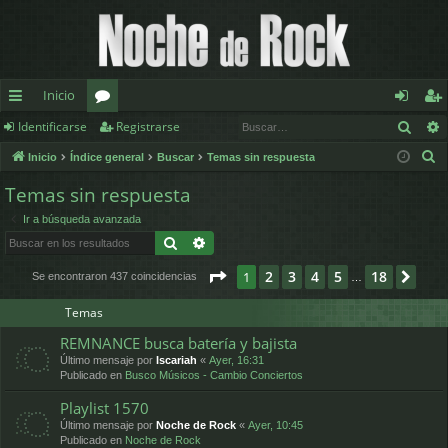
Inicio
Busc
Identificarse
Registrarse
nl
or
de
eg
B
Inicio
Índice general
Buscar
Temas sin respuesta
ac
os
nt
ist
u
Temas sin respuesta
es
ifi
ra
s
Ir a búsqueda avanzada
c
rá
ca
rs
Buscar
Búsqueda avanzada
a
pi
rs
e
r
Página
1
de
18
2
3
4
5
18
1
Sigu
Se encontraron 437 coincidencias
…
d
e
Temas
os
REMNANCE busca batería y bajista
Último mensaje por
Iscariah
«
Ayer, 16:31
Publicado en
Busco Músicos - Cambio Conciertos
Playlist 1570
Último mensaje por
Noche de Rock
«
Ayer, 10:45
Publicado en
Noche de Rock