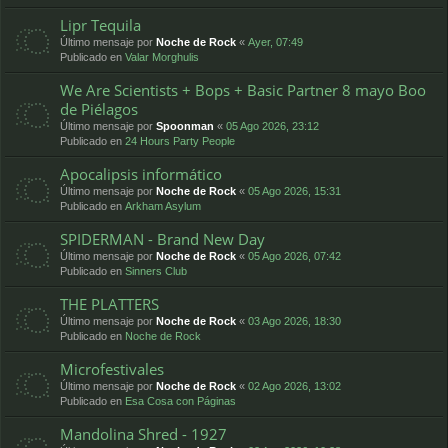
Lipr Tequila
Último mensaje por
Noche de Rock
«
Ayer, 07:49
Publicado en
Valar Morghulis
We Are Scientists + Bops + Basic Partner 8 mayo Boo
de Piélagos
Último mensaje por
Spoonman
«
05 Ago 2026, 23:12
Publicado en
24 Hours Party People
Apocalipsis informático
Último mensaje por
Noche de Rock
«
05 Ago 2026, 15:31
Publicado en
Arkham Asylum
SPIDERMAN - Brand New Day
Último mensaje por
Noche de Rock
«
05 Ago 2026, 07:42
Publicado en
Sinners Club
THE PLATTERS
Último mensaje por
Noche de Rock
«
03 Ago 2026, 18:30
Publicado en
Noche de Rock
Microfestivales
Último mensaje por
Noche de Rock
«
02 Ago 2026, 13:02
Publicado en
Esa Cosa con Páginas
Mandolina Shred - 1927