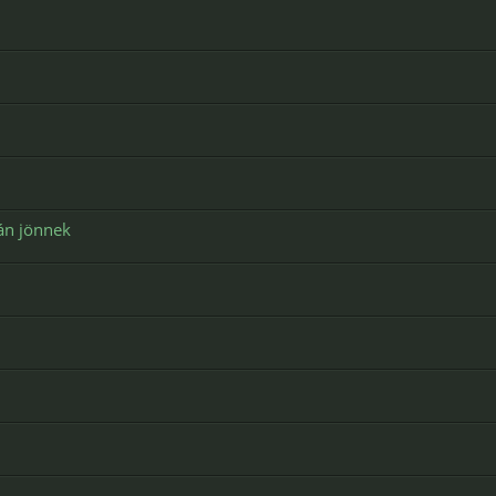
án jönnek