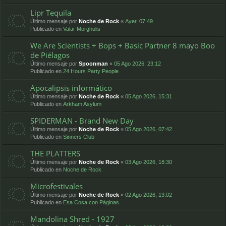
Lipr Tequila
Último mensaje por
Noche de Rock
«
Ayer, 07:49
Publicado en
Valar Morghulis
We Are Scientists + Bops + Basic Partner 8 mayo Boo
de Piélagos
Último mensaje por
Spoonman
«
05 Ago 2026, 23:12
Publicado en
24 Hours Party People
Apocalipsis informático
Último mensaje por
Noche de Rock
«
05 Ago 2026, 15:31
Publicado en
Arkham Asylum
SPIDERMAN - Brand New Day
Último mensaje por
Noche de Rock
«
05 Ago 2026, 07:42
Publicado en
Sinners Club
THE PLATTERS
Último mensaje por
Noche de Rock
«
03 Ago 2026, 18:30
Publicado en
Noche de Rock
Microfestivales
Último mensaje por
Noche de Rock
«
02 Ago 2026, 13:02
Publicado en
Esa Cosa con Páginas
Mandolina Shred - 1927