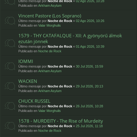
Último mensaje por
Noche de Rock
«
02 Ago 2026, 10:28
Publicado en
Arkham Asylum
Vincent Pastore (Los Soprano)
Último mensaje por
Noche de Rock
«
02 Ago 2026, 10:26
Publicado en
Valar Morghulis
1579 - THY CATAFALQUE - XII: A gyönyörű álmok
ezután jönnek
Último mensaje por
Noche de Rock
«
01 Ago 2026, 10:39
Publicado en
Noche de Rock
IOMMI
Último mensaje por
Noche de Rock
«
30 Jul 2026, 15:59
Publicado en
Arkham Asylum
WACKEN
Último mensaje por
Noche de Rock
«
29 Jul 2026, 20:13
Publicado en
Arkham Asylum
CHUCK RUSSEL
Último mensaje por
Noche de Rock
«
26 Jul 2026, 10:28
Publicado en
Valar Morghulis
1578 - MURDEITY - The Rise of Murdeity
Último mensaje por
Noche de Rock
«
25 Jul 2026, 11:18
Publicado en
Noche de Rock