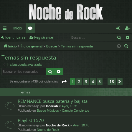
Inicio
Busc
Identificarse
Registrarse
nl
or
de
eg
B
Inicio
Índice general
Buscar
Temas sin respuesta
ac
os
nt
ist
u
Temas sin respuesta
es
ifi
ra
s
Ir a búsqueda avanzada
c
rá
ca
rs
Buscar
Búsqueda avanzada
a
pi
rs
e
r
Página
1
de
18
2
3
4
5
18
1
Sigu
Se encontraron 438 coincidencias
…
d
e
Temas
os
REMNANCE busca batería y bajista
Último mensaje por
Iscariah
«
Ayer, 16:31
Publicado en
Busco Músicos - Cambio Conciertos
Playlist 1570
Último mensaje por
Noche de Rock
«
Ayer, 10:45
Publicado en
Noche de Rock