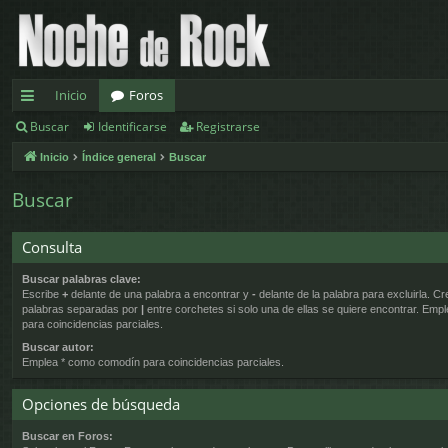
Inicio
Foros
Buscar
Identificarse
Registrarse
nl
Inicio
Índice general
Buscar
ac
es
Buscar
rá
Consulta
pi
Buscar palabras clave:
d
Escribe
+
delante de una palabra a encontrar y
-
delante de la palabra para excluirla. Cr
palabras separadas por
|
entre corchetes si solo una de ellas se quiere encontrar. Emp
os
para coincidencias parciales.
Buscar autor:
Emplea * como comodín para coincidencias parciales.
Opciones de búsqueda
Buscar en Foros: