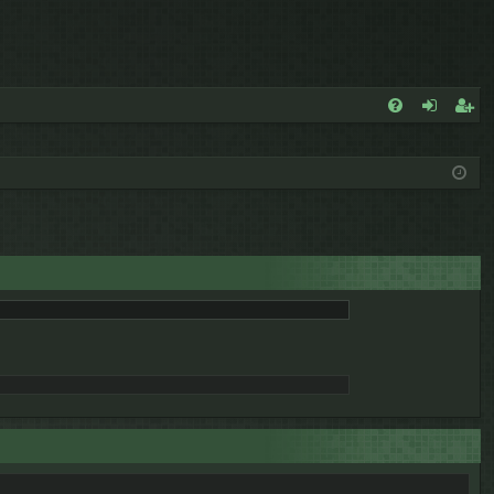
E
FA
de
eg
Q
nt
ist
ifi
ra
ca
rs
rs
e
e