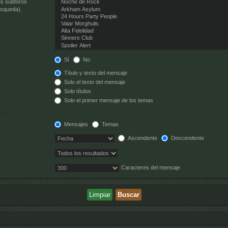
os subforos
úsqueda).
Sí
No
Título y texto del mensaje
Solo el texto del mensaje
Solo títulos
Solo el primer mensaje de los temas
Mensajes
Temas
Ascendente
Descendente
Caracteres del mensaje