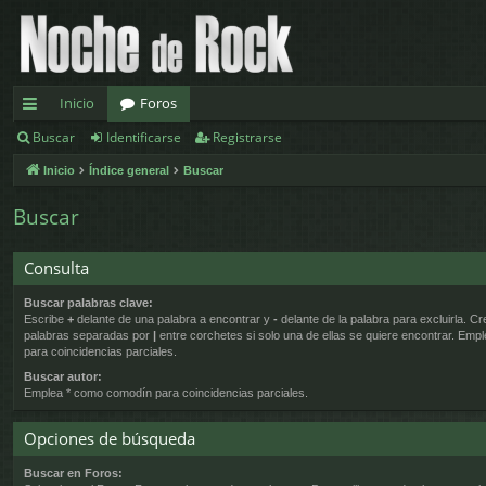
Inicio
Foros
Buscar
Identificarse
Registrarse
nl
Inicio
Índice general
Buscar
ac
es
Buscar
rá
Consulta
pi
Buscar palabras clave:
d
Escribe
+
delante de una palabra a encontrar y
-
delante de la palabra para excluirla. Cr
palabras separadas por
|
entre corchetes si solo una de ellas se quiere encontrar. Emp
os
para coincidencias parciales.
Buscar autor:
Emplea * como comodín para coincidencias parciales.
Opciones de búsqueda
Buscar en Foros: