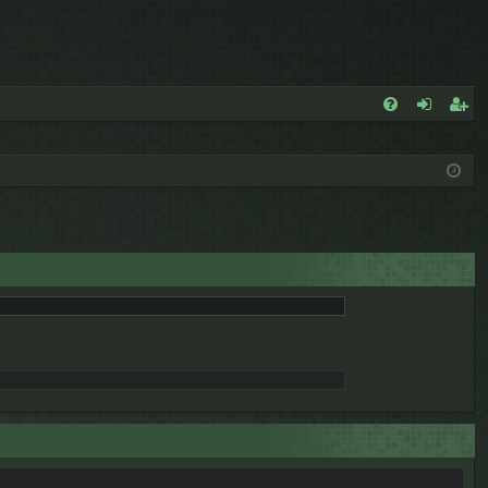
E
FA
de
eg
Q
nt
ist
ifi
ra
ca
rs
rs
e
e