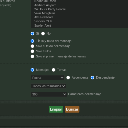
os subforos
úsqueda).
Sí
No
Título y texto del mensaje
Solo el texto del mensaje
Solo títulos
Solo el primer mensaje de los temas
Mensajes
Temas
Ascendente
Descendente
Caracteres del mensaje