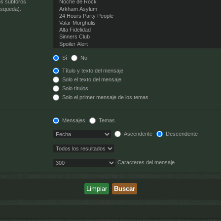
os subforos
úsqueda).
Sí
No
Título y texto del mensaje
Solo el texto del mensaje
Solo títulos
Solo el primer mensaje de los temas
Mensajes
Temas
Ascendente
Descendente
Caracteres del mensaje