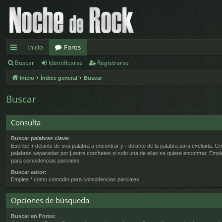
Inicio
Foros
Buscar
Identificarse
Registrarse
nl
Inicio
Índice general
Buscar
ac
es
Buscar
rá
Consulta
pi
Buscar palabras clave:
d
Escribe
+
delante de una palabra a encontrar y
-
delante de la palabra para excluirla. Cr
palabras separadas por
|
entre corchetes si solo una de ellas se quiere encontrar. Emp
os
para coincidencias parciales.
Buscar autor:
Emplea * como comodín para coincidencias parciales.
Opciones de búsqueda
Buscar en Foros: