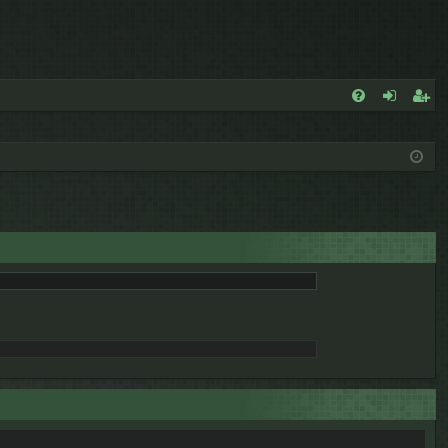
E
FA
de
eg
Q
nt
ist
ifi
ra
ca
rs
rs
e
e