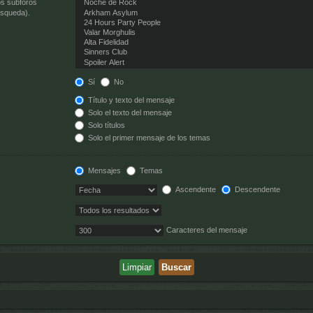
os subforos
úsqueda).
Sí
No
Título y texto del mensaje
Solo el texto del mensaje
Solo títulos
Solo el primer mensaje de los temas
Mensajes
Temas
Ascendente
Descendente
Caracteres del mensaje