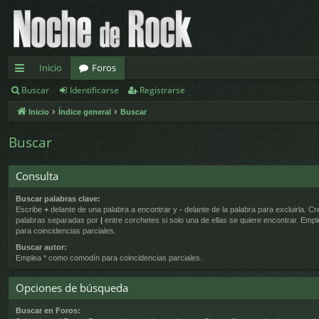
Inicio
Foros
Buscar
Identificarse
Registrarse
nl
Inicio
Índice general
Buscar
ac
es
Buscar
rá
Consulta
pi
Buscar palabras clave:
d
Escribe
+
delante de una palabra a encontrar y
-
delante de la palabra para excluirla. Cr
palabras separadas por
|
entre corchetes si solo una de ellas se quiere encontrar. Emp
os
para coincidencias parciales.
Buscar autor:
Emplea * como comodín para coincidencias parciales.
Opciones de búsqueda
Buscar en Foros: