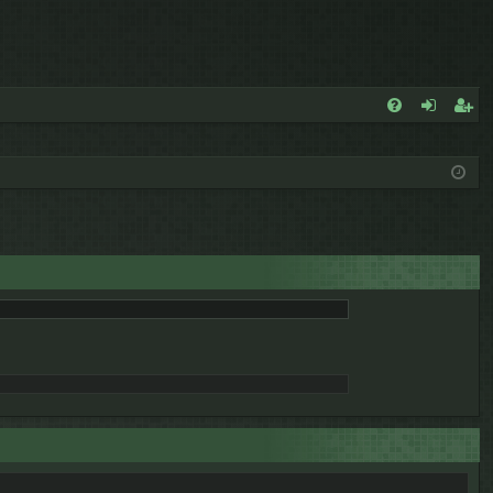
E
FA
de
eg
Q
nt
ist
ifi
ra
ca
rs
rs
e
e