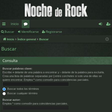
Inicio
Buscar
Identificarse
Registrarse
nl
or
de
eg
Inicio
Índice general
Buscar
ac
os
nt
ist
Buscar
es
ifi
ra
rá
ca
rs
Consulta
pi
rs
e
Buscar palabras clave:
Escribe
+
delante de una palabra a encontrar y
-
delante de la palabra para excluirla.
d
e
Crea una lista de palabras separadas por
|
entre corchetes si solo una de ellas se
quiere encontrar. Emplea
*
como comodín para coincidencias parciales.
os
Buscar todos los términos
Buscar cualquier término
Buscar autor:
Emplea * como comodín para coincidencias parciales.