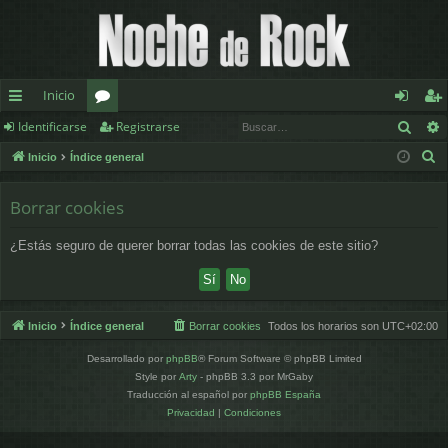
Inicio
Busc
Identificarse
Registrarse
nl
or
de
eg
B
Inicio
Índice general
ac
os
nt
ist
u
es
ifi
ra
s
Borrar cookies
c
rá
ca
rs
¿Estás seguro de querer borrar todas las cookies de este sitio?
a
pi
rs
e
r
d
e
os
Inicio
Índice general
Borrar cookies
Todos los horarios son
UTC+02:00
Desarrollado por
phpBB
® Forum Software © phpBB Limited
Style por
Arty
- phpBB 3.3 por MrGaby
Traducción al español por
phpBB España
Privacidad
|
Condiciones