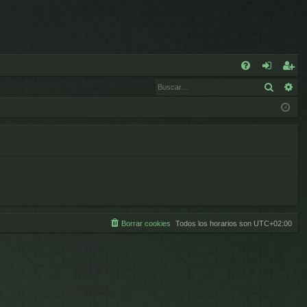
E
Buscar
Bú
FA
de
eg
Q
nt
ist
ifi
ra
ca
rs
rs
e
e
Borrar cookies
Todos los horarios son
UTC+02:00