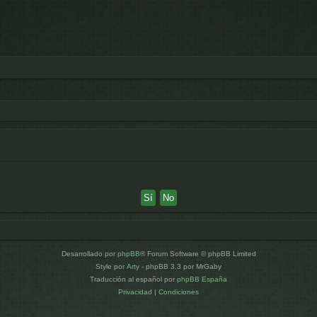
Desarrollado por
phpBB
® Forum Software © phpBB Limited
Style por
Arty
- phpBB 3.3 por MrGaby
Traducción al español por
phpBB España
Privacidad
|
Condiciones