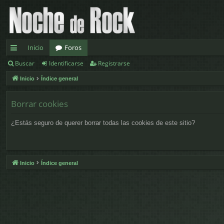
Inicio
Foros
Buscar
Identificarse
Registrarse
nl
Inicio
Índice general
ac
es
Borrar cookies
rá
¿Estás seguro de querer borrar todas las cookies de este sitio?
pi
d
os
Inicio
Índice general