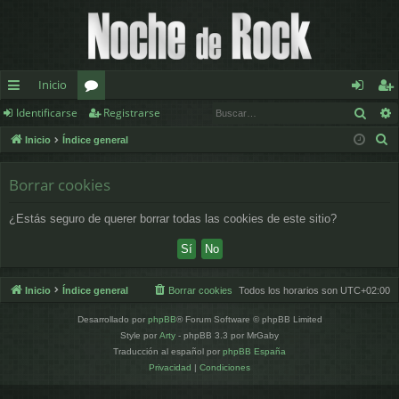
Inicio
Busc
Identificarse
Registrarse
nl
or
de
eg
B
Inicio
Índice general
ac
os
nt
ist
u
es
ifi
ra
s
Borrar cookies
c
rá
ca
rs
¿Estás seguro de querer borrar todas las cookies de este sitio?
a
pi
rs
e
r
d
e
os
Inicio
Índice general
Borrar cookies
Todos los horarios son
UTC+02:00
Desarrollado por
phpBB
® Forum Software © phpBB Limited
Style por
Arty
- phpBB 3.3 por MrGaby
Traducción al español por
phpBB España
Privacidad
|
Condiciones