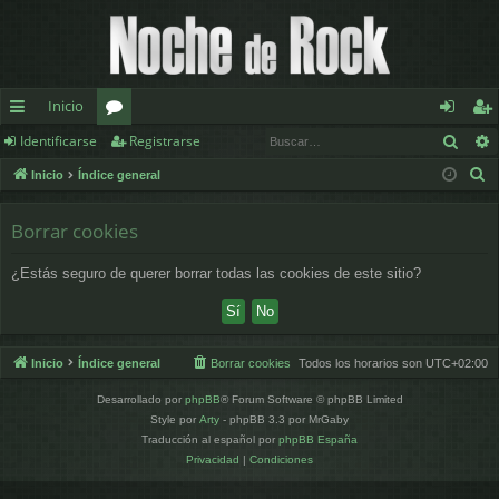
Inicio
Busc
Identificarse
Registrarse
nl
or
de
eg
B
Inicio
Índice general
ac
os
nt
ist
u
es
ifi
ra
s
Borrar cookies
c
rá
ca
rs
¿Estás seguro de querer borrar todas las cookies de este sitio?
a
pi
rs
e
r
d
e
os
Inicio
Índice general
Borrar cookies
Todos los horarios son
UTC+02:00
Desarrollado por
phpBB
® Forum Software © phpBB Limited
Style por
Arty
- phpBB 3.3 por MrGaby
Traducción al español por
phpBB España
Privacidad
|
Condiciones