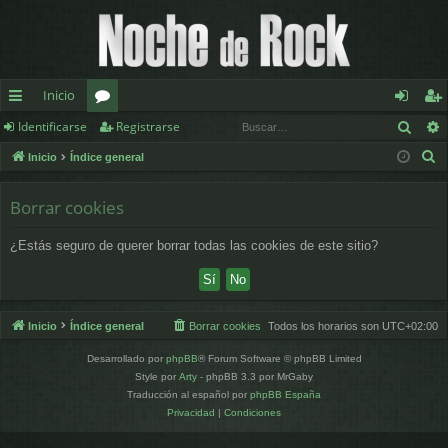
Inicio
Busc
Identificarse
Registrarse
nl
or
de
eg
B
Inicio
Índice general
ac
os
nt
ist
u
es
ifi
ra
s
Borrar cookies
c
rá
ca
rs
¿Estás seguro de querer borrar todas las cookies de este sitio?
a
pi
rs
e
r
d
e
os
Inicio
Índice general
Borrar cookies
Todos los horarios son
UTC+02:00
Desarrollado por
phpBB
® Forum Software © phpBB Limited
Style por
Arty
- phpBB 3.3 por MrGaby
Traducción al español por
phpBB España
Privacidad
|
Condiciones