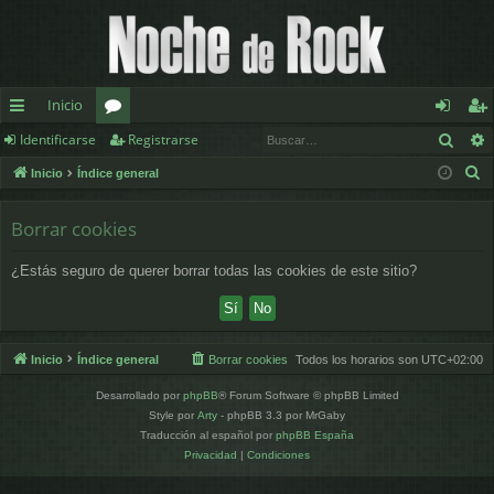
Inicio
Busc
Identificarse
Registrarse
nl
or
de
eg
B
Inicio
Índice general
ac
os
nt
ist
u
es
ifi
ra
s
Borrar cookies
c
rá
ca
rs
¿Estás seguro de querer borrar todas las cookies de este sitio?
a
pi
rs
e
r
d
e
os
Inicio
Índice general
Borrar cookies
Todos los horarios son
UTC+02:00
Desarrollado por
phpBB
® Forum Software © phpBB Limited
Style por
Arty
- phpBB 3.3 por MrGaby
Traducción al español por
phpBB España
Privacidad
|
Condiciones