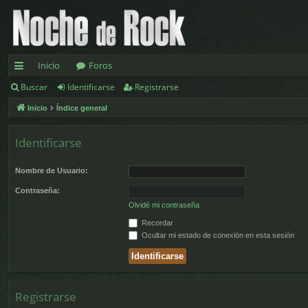
Inicio
Foros
Buscar
Identificarse
Registrarse
nl
Inicio
Índice general
ac
es
Identificarse
rá
Nombre de Usuario:
pi
Contraseña:
d
Olvidé mi contraseña
os
Recordar
Ocultar mi estado de conexión en esta sesión
Registrarse