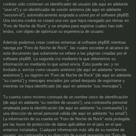
cookies sólo contienen un identificador de usuario (de aquí en adelante
“user-id”) y un identificador de sesión anónima (de aquí en adelante
“session-id”), automáticamente asignada a usted por el software phpBB.
Una tercera cookie se creará una vez que haya navegado por temas en
“Foro de Noche de Rock” y se emplea para registrar cuales han sido
leídos, con objeto de optimizar su experiencia de usuario.
Además podemos crear cookies externas al software phpBB mientras
navega por “Foro de Noche de Rock”, las cuales exceden el alcance de
este documento que solamente se refiere a las páginas creadas por el
software phpBB. La segunda vía mediante la que obtenemos su
información es mediante lo que usted envía. Esto puede ser, y no
limitado a: envíos como usuario anónimo (de aquí en adelante “envíos
anónimos”), su registro en “Foro de Noche de Rock” (de aquí en adelante
“su cuenta”) y mensajes enviados por usted después de registrarse y
mientras se haya identificado (de aquí en adelante “sus mensajes”).
Tu cuenta como mínimo constará de un nombre único de identificación
(de aquí en adelante “su nombre de usuario”), una contraseña personal
empleada para la identificación (de aquí en adelante “su contraseña”) y
una dirección de email personal válida (de aquí en adelante “su email”).
La información de su cuenta en “Foro de Noche de Rock” está protegida
por las leyes de protección de datos aplicables en el país en el que
estamos instalados. Cualquier información más allá de su nombre de
usuario, su contraseña y su dirección de e-mail requerida por “Foro de