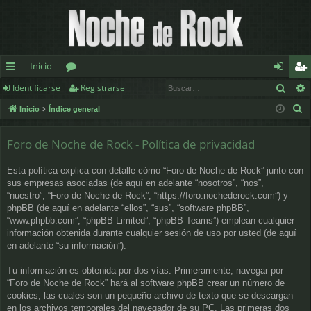
Inicio
Busc
Identificarse
Registrarse
nl
or
de
eg
B
Inicio
Índice general
ac
os
nt
ist
u
es
ifi
ra
s
Foro de Noche de Rock - Política de privacidad
c
rá
ca
rs
Esta política explica con detalle cómo “Foro de Noche de Rock” junto con
a
pi
rs
e
sus empresas asociadas (de aquí en adelante “nosotros”, “nos”,
r
“nuestro”, “Foro de Noche de Rock”, “https://foro.nochederock.com”) y
d
e
phpBB (de aquí en adelante “ellos”, “sus”, “software phpBB”,
“www.phpbb.com”, “phpBB Limited”, “phpBB Teams”) emplean cualquier
os
información obtenida durante cualquier sesión de uso por usted (de aquí
en adelante “su información”).
Tu información es obtenida por dos vías. Primeramente, navegar por
“Foro de Noche de Rock” hará al software phpBB crear un número de
cookies, las cuales son un pequeño archivo de texto que se descargan
en los archivos temporales del navegador de su PC. Las primeras dos