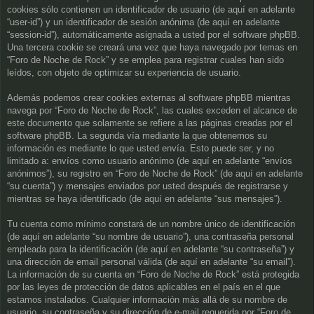
cookies sólo contienen un identificador de usuario (de aquí en adelante
“user-id”) y un identificador de sesión anónima (de aquí en adelante
“session-id”), automáticamente asignada a usted por el software phpBB.
Una tercera cookie se creará una vez que haya navegado por temas en
“Foro de Noche de Rock” y se emplea para registrar cuales han sido
leídos, con objeto de optimizar su experiencia de usuario.
Además podemos crear cookies externas al software phpBB mientras
navega por “Foro de Noche de Rock”, las cuales exceden el alcance de
este documento que solamente se refiere a las páginas creadas por el
software phpBB. La segunda vía mediante la que obtenemos su
información es mediante lo que usted envía. Esto puede ser, y no
limitado a: envíos como usuario anónimo (de aquí en adelante “envíos
anónimos”), su registro en “Foro de Noche de Rock” (de aquí en adelante
“su cuenta”) y mensajes enviados por usted después de registrarse y
mientras se haya identificado (de aquí en adelante “sus mensajes”).
Tu cuenta como mínimo constará de un nombre único de identificación
(de aquí en adelante “su nombre de usuario”), una contraseña personal
empleada para la identificación (de aquí en adelante “su contraseña”) y
una dirección de email personal válida (de aquí en adelante “su email”).
La información de su cuenta en “Foro de Noche de Rock” está protegida
por las leyes de protección de datos aplicables en el país en el que
estamos instalados. Cualquier información más allá de su nombre de
usuario, su contraseña y su dirección de e-mail requerida por “Foro de