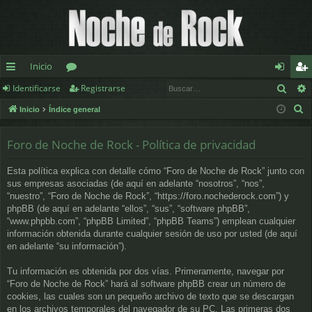
Inicio
Busc
Identificarse
Registrarse
nl
or
de
eg
B
Inicio
Índice general
ac
os
nt
ist
u
es
ifi
ra
s
Foro de Noche de Rock - Política de privacidad
c
rá
ca
rs
Esta política explica con detalle cómo “Foro de Noche de Rock” junto con
a
pi
rs
e
sus empresas asociadas (de aquí en adelante “nosotros”, “nos”,
r
“nuestro”, “Foro de Noche de Rock”, “https://foro.nochederock.com”) y
d
e
phpBB (de aquí en adelante “ellos”, “sus”, “software phpBB”,
“www.phpbb.com”, “phpBB Limited”, “phpBB Teams”) emplean cualquier
os
información obtenida durante cualquier sesión de uso por usted (de aquí
en adelante “su información”).
Tu información es obtenida por dos vías. Primeramente, navegar por
“Foro de Noche de Rock” hará al software phpBB crear un número de
cookies, las cuales son un pequeño archivo de texto que se descargan
en los archivos temporales del navegador de su PC. Las primeras dos