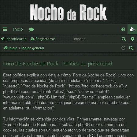
Inicio
Busc
Identificarse
Registrarse
nl
or
de
eg
B
Inicio
Índice general
ac
os
nt
ist
u
es
ifi
ra
s
Foro de Noche de Rock - Política de privacidad
c
rá
ca
rs
Esta política explica con detalle cómo “Foro de Noche de Rock” junto con
a
pi
rs
e
sus empresas asociadas (de aquí en adelante “nosotros”, “nos”,
r
“nuestro”, “Foro de Noche de Rock”, “https://foro.nochederock.com”) y
d
e
phpBB (de aquí en adelante “ellos”, “sus”, “software phpBB”,
“www.phpbb.com”, “phpBB Limited”, “phpBB Teams”) emplean cualquier
os
información obtenida durante cualquier sesión de uso por usted (de aquí
en adelante “su información”).
Tu información es obtenida por dos vías. Primeramente, navegar por
“Foro de Noche de Rock” hará al software phpBB crear un número de
cookies, las cuales son un pequeño archivo de texto que se descargan
en los archivos temporales del navegador de su PC. Las primeras dos