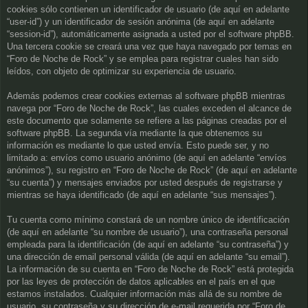
cookies sólo contienen un identificador de usuario (de aquí en adelante
“user-id”) y un identificador de sesión anónima (de aquí en adelante
“session-id”), automáticamente asignada a usted por el software phpBB.
Una tercera cookie se creará una vez que haya navegado por temas en
“Foro de Noche de Rock” y se emplea para registrar cuales han sido
leídos, con objeto de optimizar su experiencia de usuario.
Además podemos crear cookies externas al software phpBB mientras
navega por “Foro de Noche de Rock”, las cuales exceden el alcance de
este documento que solamente se refiere a las páginas creadas por el
software phpBB. La segunda vía mediante la que obtenemos su
información es mediante lo que usted envía. Esto puede ser, y no
limitado a: envíos como usuario anónimo (de aquí en adelante “envíos
anónimos”), su registro en “Foro de Noche de Rock” (de aquí en adelante
“su cuenta”) y mensajes enviados por usted después de registrarse y
mientras se haya identificado (de aquí en adelante “sus mensajes”).
Tu cuenta como mínimo constará de un nombre único de identificación
(de aquí en adelante “su nombre de usuario”), una contraseña personal
empleada para la identificación (de aquí en adelante “su contraseña”) y
una dirección de email personal válida (de aquí en adelante “su email”).
La información de su cuenta en “Foro de Noche de Rock” está protegida
por las leyes de protección de datos aplicables en el país en el que
estamos instalados. Cualquier información más allá de su nombre de
usuario, su contraseña y su dirección de e-mail requerida por “Foro de