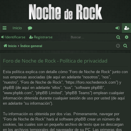
Inicio
Busc
Identificarse
Registrarse
nl
or
de
eg
B
Inicio
Índice general
ac
os
nt
ist
u
es
ifi
ra
s
Foro de Noche de Rock - Política de privacidad
c
rá
ca
rs
Esta política explica con detalle cómo “Foro de Noche de Rock” junto con
a
pi
rs
e
sus empresas asociadas (de aquí en adelante “nosotros”, “nos”,
r
“nuestro”, “Foro de Noche de Rock”, “https://foro.nochederock.com”) y
d
e
phpBB (de aquí en adelante “ellos”, “sus”, “software phpBB”,
“www.phpbb.com”, “phpBB Limited”, “phpBB Teams”) emplean cualquier
os
información obtenida durante cualquier sesión de uso por usted (de aquí
en adelante “su información”).
Tu información es obtenida por dos vías. Primeramente, navegar por
“Foro de Noche de Rock” hará al software phpBB crear un número de
cookies, las cuales son un pequeño archivo de texto que se descargan
en los archivos temporales del navegador de su PC. Las primeras dos