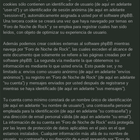
cookies sólo contienen un identificador de usuario (de aquí en adelante
“user-id”) y un identificador de sesión anónima (de aquí en adelante
“session-id”), automáticamente asignada a usted por el software phpBB.
Una tercera cookie se creará una vez que haya navegado por temas en
“Foro de Noche de Rock” y se emplea para registrar cuales han sido
leídos, con objeto de optimizar su experiencia de usuario.
Además podemos crear cookies externas al software phpBB mientras
navega por “Foro de Noche de Rock”, las cuales exceden el alcance de
este documento que solamente se refiere a las páginas creadas por el
software phpBB. La segunda vía mediante la que obtenemos su
información es mediante lo que usted envía. Esto puede ser, y no
limitado a: envíos como usuario anónimo (de aquí en adelante “envíos
anónimos”), su registro en “Foro de Noche de Rock” (de aquí en adelante
“su cuenta”) y mensajes enviados por usted después de registrarse y
mientras se haya identificado (de aquí en adelante “sus mensajes”).
Tu cuenta como mínimo constará de un nombre único de identificación
(de aquí en adelante “su nombre de usuario”), una contraseña personal
empleada para la identificación (de aquí en adelante “su contraseña”) y
una dirección de email personal válida (de aquí en adelante “su email”).
La información de su cuenta en “Foro de Noche de Rock” está protegida
por las leyes de protección de datos aplicables en el país en el que
estamos instalados. Cualquier información más allá de su nombre de
usuario, su contraseña y su dirección de e-mail requerida por “Foro de