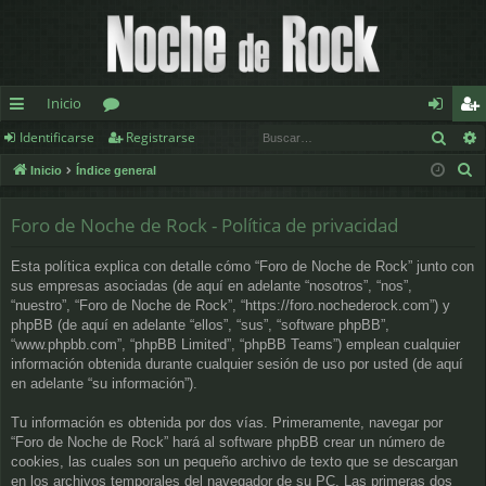
Inicio
Busc
Identificarse
Registrarse
nl
or
de
eg
B
Inicio
Índice general
ac
os
nt
ist
u
es
ifi
ra
s
Foro de Noche de Rock - Política de privacidad
c
rá
ca
rs
Esta política explica con detalle cómo “Foro de Noche de Rock” junto con
a
pi
rs
e
sus empresas asociadas (de aquí en adelante “nosotros”, “nos”,
r
“nuestro”, “Foro de Noche de Rock”, “https://foro.nochederock.com”) y
d
e
phpBB (de aquí en adelante “ellos”, “sus”, “software phpBB”,
“www.phpbb.com”, “phpBB Limited”, “phpBB Teams”) emplean cualquier
os
información obtenida durante cualquier sesión de uso por usted (de aquí
en adelante “su información”).
Tu información es obtenida por dos vías. Primeramente, navegar por
“Foro de Noche de Rock” hará al software phpBB crear un número de
cookies, las cuales son un pequeño archivo de texto que se descargan
en los archivos temporales del navegador de su PC. Las primeras dos