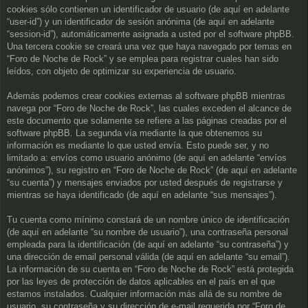
cookies sólo contienen un identificador de usuario (de aquí en adelante
“user-id”) y un identificador de sesión anónima (de aquí en adelante
“session-id”), automáticamente asignada a usted por el software phpBB.
Una tercera cookie se creará una vez que haya navegado por temas en
“Foro de Noche de Rock” y se emplea para registrar cuales han sido
leídos, con objeto de optimizar su experiencia de usuario.
Además podemos crear cookies externas al software phpBB mientras
navega por “Foro de Noche de Rock”, las cuales exceden el alcance de
este documento que solamente se refiere a las páginas creadas por el
software phpBB. La segunda vía mediante la que obtenemos su
información es mediante lo que usted envía. Esto puede ser, y no
limitado a: envíos como usuario anónimo (de aquí en adelante “envíos
anónimos”), su registro en “Foro de Noche de Rock” (de aquí en adelante
“su cuenta”) y mensajes enviados por usted después de registrarse y
mientras se haya identificado (de aquí en adelante “sus mensajes”).
Tu cuenta como mínimo constará de un nombre único de identificación
(de aquí en adelante “su nombre de usuario”), una contraseña personal
empleada para la identificación (de aquí en adelante “su contraseña”) y
una dirección de email personal válida (de aquí en adelante “su email”).
La información de su cuenta en “Foro de Noche de Rock” está protegida
por las leyes de protección de datos aplicables en el país en el que
estamos instalados. Cualquier información más allá de su nombre de
usuario, su contraseña y su dirección de e-mail requerida por “Foro de