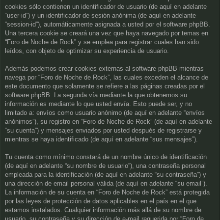
cookies sólo contienen un identificador de usuario (de aquí en adelante
“user-id”) y un identificador de sesión anónima (de aquí en adelante
“session-id”), automáticamente asignada a usted por el software phpBB.
Una tercera cookie se creará una vez que haya navegado por temas en
“Foro de Noche de Rock” y se emplea para registrar cuales han sido
leídos, con objeto de optimizar su experiencia de usuario.
Además podemos crear cookies externas al software phpBB mientras
navega por “Foro de Noche de Rock”, las cuales exceden el alcance de
este documento que solamente se refiere a las páginas creadas por el
software phpBB. La segunda vía mediante la que obtenemos su
información es mediante lo que usted envía. Esto puede ser, y no
limitado a: envíos como usuario anónimo (de aquí en adelante “envíos
anónimos”), su registro en “Foro de Noche de Rock” (de aquí en adelante
“su cuenta”) y mensajes enviados por usted después de registrarse y
mientras se haya identificado (de aquí en adelante “sus mensajes”).
Tu cuenta como mínimo constará de un nombre único de identificación
(de aquí en adelante “su nombre de usuario”), una contraseña personal
empleada para la identificación (de aquí en adelante “su contraseña”) y
una dirección de email personal válida (de aquí en adelante “su email”).
La información de su cuenta en “Foro de Noche de Rock” está protegida
por las leyes de protección de datos aplicables en el país en el que
estamos instalados. Cualquier información más allá de su nombre de
usuario, su contraseña y su dirección de e-mail requerida por “Foro de