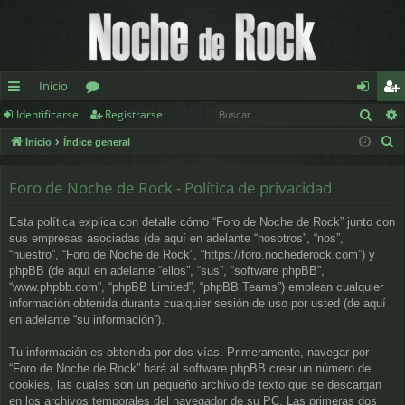
Inicio
Busc
Identificarse
Registrarse
nl
or
de
eg
B
Inicio
Índice general
ac
os
nt
ist
u
es
ifi
ra
s
Foro de Noche de Rock - Política de privacidad
c
rá
ca
rs
Esta política explica con detalle cómo “Foro de Noche de Rock” junto con
a
pi
rs
e
sus empresas asociadas (de aquí en adelante “nosotros”, “nos”,
r
“nuestro”, “Foro de Noche de Rock”, “https://foro.nochederock.com”) y
d
e
phpBB (de aquí en adelante “ellos”, “sus”, “software phpBB”,
“www.phpbb.com”, “phpBB Limited”, “phpBB Teams”) emplean cualquier
os
información obtenida durante cualquier sesión de uso por usted (de aquí
en adelante “su información”).
Tu información es obtenida por dos vías. Primeramente, navegar por
“Foro de Noche de Rock” hará al software phpBB crear un número de
cookies, las cuales son un pequeño archivo de texto que se descargan
en los archivos temporales del navegador de su PC. Las primeras dos