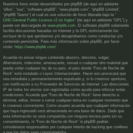
Nuestros foros están desarrollados por phpBB (de aquí en adelante
“ellos”, “sus”, “software phpBB”, “www.phpbb.com”, “phpBB Limited”,
“phpBB Teams”) el cual es una solución de foros liberada bajo la “
GNU General Public License v2 en Ingles
” (de aquí en adelante “GPL”) y
puede ser descargada de
www.phpbb.com
. El software phpBB solamente
facilita discusiones basadas en Internet y la GPL estrictamente los
excluye de lo que aprobamos y/o desaprobamos como conductas y/o
contenido permisible. Para más información sobre phpBB, por favor
visite:
https://www.phpbb.com/
.
Acuerda no enviar ningun contenido abusivo, obsceno, vulgar,
difamatorio, indecente, amenazante, sexual o cualquier otro material que
pueda violar cualquier ley de su país, el país donde “Foro de Noche de
Rock” está instalado o Leyes Internacionales. Hacer eso provocará que
sea inmediata y permanentemente expulsado y, si lo creemos oportuno,
con notificación a su Proveedor de Servicios de Internet. Las direcciones
IP de todos los envíos son registradas como ayuda para reforzar estas
condiciones. Acuerda que “Foro de Noche de Rock” tiene derecho a
eliminar, editar, mover o cerrar cualquier tema en cualquier momento que
lo creamos conveniente. Como usuario acuerda que cualquier información
que haya ingresado será almacenada en una base de datos. Dado que
esta información no será compartida con ninguna tercera parte sin su
consentimiento, ni “Foro de Noche de Rock” ni phpBB podrán
considerarse responsables por cualquier intento de hacking que conlleve
a que los datos sean comprometidos.