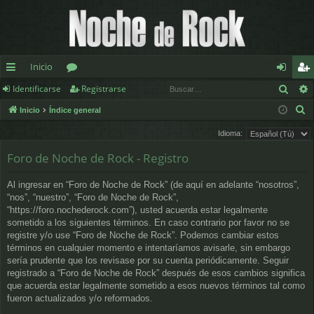
Inicio
Busc
Identificarse
Registrarse
nl
or
de
eg
B
Inicio
Índice general
ac
os
nt
ist
u
Idioma:
es
ifi
ra
s
Foro de Noche de Rock - Registro
c
rá
ca
rs
a
pi
rs
e
Al ingresar en “Foro de Noche de Rock” (de aquí en adelante “nosotros”,
r
“nos”, “nuestro”, “Foro de Noche de Rock”,
d
e
“https://foro.nochederock.com”), usted acuerda estar legalmente
sometido a los siguientes términos. En caso contrario por favor no se
os
registre y/o use “Foro de Noche de Rock”. Podemos cambiar estos
términos en cualquier momento e intentaríamos avisarle, sin embargo
sería prudente que los revisase por su cuenta periódicamente. Seguir
registrado a “Foro de Noche de Rock” después de esos cambios significa
que acuerda estar legalmente sometido a esos nuevos términos tal como
fueron actualizados y/o reformados.