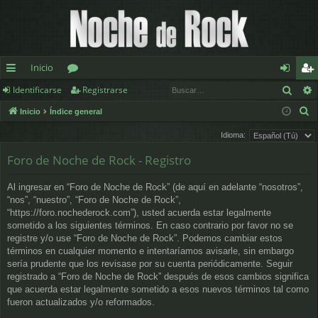
Inicio
Busc
Identificarse
Registrarse
nl
or
de
eg
B
Inicio
Índice general
ac
os
nt
ist
u
Idioma:
es
ifi
ra
s
Foro de Noche de Rock - Registro
c
rá
ca
rs
a
pi
rs
e
Al ingresar en “Foro de Noche de Rock” (de aquí en adelante “nosotros”,
r
“nos”, “nuestro”, “Foro de Noche de Rock”,
d
e
“https://foro.nochederock.com”), usted acuerda estar legalmente
sometido a los siguientes términos. En caso contrario por favor no se
os
registre y/o use “Foro de Noche de Rock”. Podemos cambiar estos
términos en cualquier momento e intentaríamos avisarle, sin embargo
sería prudente que los revisase por su cuenta periódicamente. Seguir
registrado a “Foro de Noche de Rock” después de esos cambios significa
que acuerda estar legalmente sometido a esos nuevos términos tal como
fueron actualizados y/o reformados.