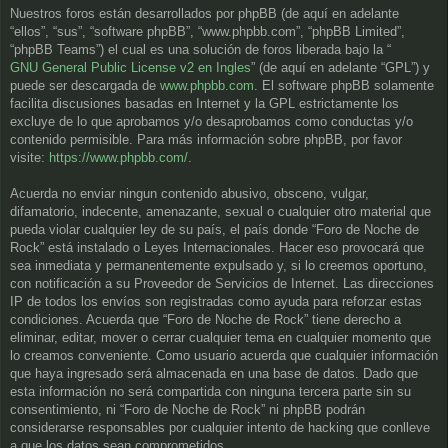
Nuestros foros están desarrollados por phpBB (de aquí en adelante
“ellos”, “sus”, “software phpBB”, “www.phpbb.com”, “phpBB Limited”,
“phpBB Teams”) el cual es una solución de foros liberada bajo la “
GNU General Public License v2 en Ingles
” (de aquí en adelante “GPL”) y
puede ser descargada de
www.phpbb.com
. El software phpBB solamente
facilita discusiones basadas en Internet y la GPL estrictamente los
excluye de lo que aprobamos y/o desaprobamos como conductas y/o
contenido permisible. Para más información sobre phpBB, por favor
visite:
https://www.phpbb.com/
.
Acuerda no enviar ningun contenido abusivo, obsceno, vulgar,
difamatorio, indecente, amenazante, sexual o cualquier otro material que
pueda violar cualquier ley de su país, el país donde “Foro de Noche de
Rock” está instalado o Leyes Internacionales. Hacer eso provocará que
sea inmediata y permanentemente expulsado y, si lo creemos oportuno,
con notificación a su Proveedor de Servicios de Internet. Las direcciones
IP de todos los envíos son registradas como ayuda para reforzar estas
condiciones. Acuerda que “Foro de Noche de Rock” tiene derecho a
eliminar, editar, mover o cerrar cualquier tema en cualquier momento que
lo creamos conveniente. Como usuario acuerda que cualquier información
que haya ingresado será almacenada en una base de datos. Dado que
esta información no será compartida con ninguna tercera parte sin su
consentimiento, ni “Foro de Noche de Rock” ni phpBB podrán
considerarse responsables por cualquier intento de hacking que conlleve
a que los datos sean comprometidos.