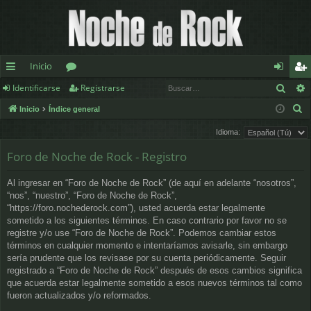
Inicio
Busc
Identificarse
Registrarse
nl
or
de
eg
B
Inicio
Índice general
ac
os
nt
ist
u
Idioma:
es
ifi
ra
s
Foro de Noche de Rock - Registro
c
rá
ca
rs
a
pi
rs
e
Al ingresar en “Foro de Noche de Rock” (de aquí en adelante “nosotros”,
r
“nos”, “nuestro”, “Foro de Noche de Rock”,
d
e
“https://foro.nochederock.com”), usted acuerda estar legalmente
sometido a los siguientes términos. En caso contrario por favor no se
os
registre y/o use “Foro de Noche de Rock”. Podemos cambiar estos
términos en cualquier momento e intentaríamos avisarle, sin embargo
sería prudente que los revisase por su cuenta periódicamente. Seguir
registrado a “Foro de Noche de Rock” después de esos cambios significa
que acuerda estar legalmente sometido a esos nuevos términos tal como
fueron actualizados y/o reformados.