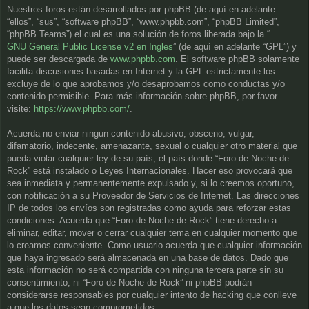
Nuestros foros están desarrollados por phpBB (de aquí en adelante
“ellos”, “sus”, “software phpBB”, “www.phpbb.com”, “phpBB Limited”,
“phpBB Teams”) el cual es una solución de foros liberada bajo la “
GNU General Public License v2 en Ingles
” (de aquí en adelante “GPL”) y
puede ser descargada de
www.phpbb.com
. El software phpBB solamente
facilita discusiones basadas en Internet y la GPL estrictamente los
excluye de lo que aprobamos y/o desaprobamos como conductas y/o
contenido permisible. Para más información sobre phpBB, por favor
visite:
https://www.phpbb.com/
.
Acuerda no enviar ningun contenido abusivo, obsceno, vulgar,
difamatorio, indecente, amenazante, sexual o cualquier otro material que
pueda violar cualquier ley de su país, el país donde “Foro de Noche de
Rock” está instalado o Leyes Internacionales. Hacer eso provocará que
sea inmediata y permanentemente expulsado y, si lo creemos oportuno,
con notificación a su Proveedor de Servicios de Internet. Las direcciones
IP de todos los envíos son registradas como ayuda para reforzar estas
condiciones. Acuerda que “Foro de Noche de Rock” tiene derecho a
eliminar, editar, mover o cerrar cualquier tema en cualquier momento que
lo creamos conveniente. Como usuario acuerda que cualquier información
que haya ingresado será almacenada en una base de datos. Dado que
esta información no será compartida con ninguna tercera parte sin su
consentimiento, ni “Foro de Noche de Rock” ni phpBB podrán
considerarse responsables por cualquier intento de hacking que conlleve
a que los datos sean comprometidos.