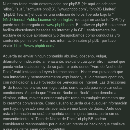
Nuestros foros están desarrollados por phpBB (de aquí en adelante
“ellos”, “sus”, “software phpBB”, “www.phpbb.com”, “phpBB Limited”,
“phpBB Teams”) el cual es una solución de foros liberada bajo la “
GNU General Public License v2 en Ingles
” (de aquí en adelante “GPL”) y
puede ser descargada de
www.phpbb.com
. El software phpBB solamente
facilita discusiones basadas en Internet y la GPL estrictamente los
excluye de lo que aprobamos y/o desaprobamos como conductas y/o
contenido permisible. Para más información sobre phpBB, por favor
visite:
https://www.phpbb.com/
.
Acuerda no enviar ningun contenido abusivo, obsceno, vulgar,
difamatorio, indecente, amenazante, sexual o cualquier otro material que
pueda violar cualquier ley de su país, el país donde “Foro de Noche de
Rock” está instalado o Leyes Internacionales. Hacer eso provocará que
sea inmediata y permanentemente expulsado y, si lo creemos oportuno,
con notificación a su Proveedor de Servicios de Internet. Las direcciones
IP de todos los envíos son registradas como ayuda para reforzar estas
condiciones. Acuerda que “Foro de Noche de Rock” tiene derecho a
eliminar, editar, mover o cerrar cualquier tema en cualquier momento que
lo creamos conveniente. Como usuario acuerda que cualquier información
que haya ingresado será almacenada en una base de datos. Dado que
esta información no será compartida con ninguna tercera parte sin su
consentimiento, ni “Foro de Noche de Rock” ni phpBB podrán
considerarse responsables por cualquier intento de hacking que conlleve
a que los datos sean comprometidos.