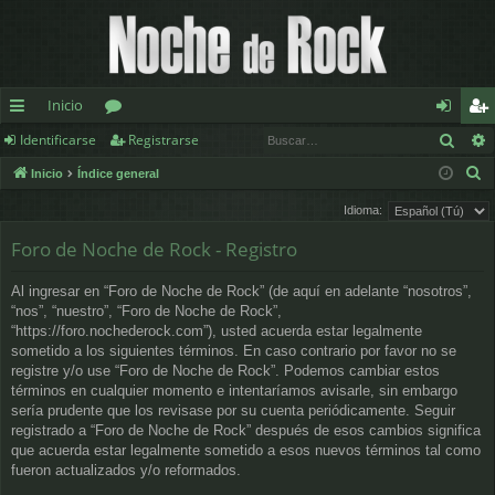
Inicio
Busc
Identificarse
Registrarse
nl
or
de
eg
B
Inicio
Índice general
ac
os
nt
ist
u
Idioma:
es
ifi
ra
s
Foro de Noche de Rock - Registro
c
rá
ca
rs
a
pi
rs
e
Al ingresar en “Foro de Noche de Rock” (de aquí en adelante “nosotros”,
r
“nos”, “nuestro”, “Foro de Noche de Rock”,
d
e
“https://foro.nochederock.com”), usted acuerda estar legalmente
sometido a los siguientes términos. En caso contrario por favor no se
os
registre y/o use “Foro de Noche de Rock”. Podemos cambiar estos
términos en cualquier momento e intentaríamos avisarle, sin embargo
sería prudente que los revisase por su cuenta periódicamente. Seguir
registrado a “Foro de Noche de Rock” después de esos cambios significa
que acuerda estar legalmente sometido a esos nuevos términos tal como
fueron actualizados y/o reformados.