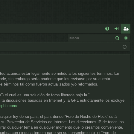
E
Buscar
Bú
FA
de
eg
Q
nt
ist
ifi
ra
ca
rs
sted acuerda estar legalmente sometido a los siguientes términos. En
rs
e
rle, sin embargo sería prudente que los revisase por su cuenta
s términos tal como fueron actualizados y/o reformados.
e
el cual es una solución de foros liberada bajo la “
lita discusiones basadas en Internet y la GPL estrictamente los excluye
phpbb.com/
.
ualquier ley de su país, el país donde “Foro de Noche de Rock” está
su Proveedor de Servicios de Internet. Las direcciones IP de todos los
errar cualquier tema en cualquier momento que lo creamos conveniente.
tida con ninguna tercera parte sin su consentimiento, ni “Foro de