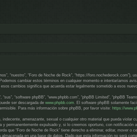
“nos”, “nuestro”, “Foro de Noche de Rock”, “https://foro.nochederock.com”), u
. Podemos cambiar estos términos en cualquier momento e intentaríamos avisa
 esos cambios significa que acuerda estar legalmente sometido a esos nuevo
”, “sus”, “software phpBB”, “www.phpbb.com”, “phpBB Limited”, “phpBB Teams”) 
y puede ser descargada de
www.phpbb.com
. El software phpBB solamente faci
misible. Para más información sobre phpBB, por favor visite:
https://www.
, indecente, amenazante, sexual o cualquier otro material que pueda violar c
a y permanentemente expulsado y, si lo creemos oportuno, con notificación a 
rda que “Foro de Noche de Rock” tiene derecho a eliminar, editar, mover o c
 almacenada en una base de datos. Dado que esta información no será compar