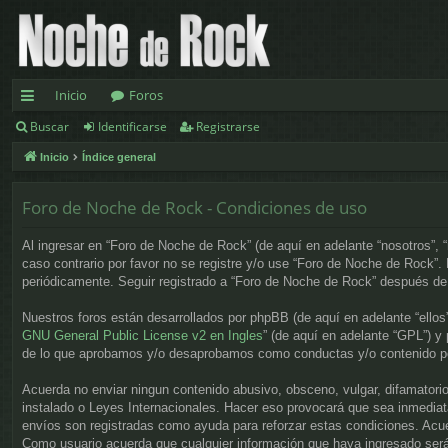
Inicio
Foros
Buscar
Identificarse
Registrarse
nl
Inicio
Índice general
ac
es
Foro de Noche de Rock - Condiciones de uso
rá
Al ingresar en “Foro de Noche de Rock” (de aquí en adelante “nosotros”, 
pi
caso contrario por favor no se registre y/o use “Foro de Noche de Rock”
periódicamente. Seguir registrado a “Foro de Noche de Rock” después de
d
Nuestros foros están desarrollados por phpBB (de aquí en adelante “ellos
os
GNU General Public License v2 en Ingles
” (de aquí en adelante “GPL”) 
de lo que aprobamos y/o desaprobamos como conductas y/o contenido per
Acuerda no enviar ningun contenido abusivo, obsceno, vulgar, difamatorio
instalado o Leyes Internacionales. Hacer eso provocará que sea inmediat
envíos son registradas como ayuda para reforzar estas condiciones. Acue
Como usuario acuerda que cualquier información que haya ingresado será