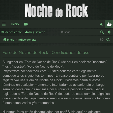
Inicio
Busc
Identificarse
Registrarse
nl
or
de
eg
B
Inicio
Índice general
ac
os
nt
ist
u
es
ifi
ra
s
Foro de Noche de Rock - Condiciones de uso
c
rá
ca
rs
Al ingresar en “Foro de Noche de Rock” (de aquí en adelante “nosotros”,
a
pi
rs
e
“nos”, “nuestro”, “Foro de Noche de Rock”,
r
“https://foro.nochederock.com”), usted acuerda estar legalmente
d
e
sometido a los siguientes términos. En caso contrario por favor no se
registre y/o use “Foro de Noche de Rock”. Podemos cambiar estos
os
términos en cualquier momento e intentaríamos avisarle, sin embargo
sería prudente que los revisase por su cuenta periódicamente. Seguir
registrado a “Foro de Noche de Rock” después de esos cambios significa
que acuerda estar legalmente sometido a esos nuevos términos tal como
fueron actualizados y/o reformados.
Nuestros foros están desarrollados por phpBB (de aquí en adelante