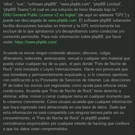
“ellos”, “sus”, “software phpBB”, “www.phpbb.com”, “phpBB Limited”,
“phpBB Teams”) el cual es una solución de foros liberada bajo la “
GNU General Public License v2 en Ingles
” (de aquí en adelante “GPL”) y
puede ser descargada de
www.phpbb.com
. El software phpBB solamente
facilita discusiones basadas en Internet y la GPL estrictamente los
excluye de lo que aprobamos y/o desaprobamos como conductas y/o
contenido permisible. Para más información sobre phpBB, por favor
visite:
https://www.phpbb.com/
.
Acuerda no enviar ningun contenido abusivo, obsceno, vulgar,
difamatorio, indecente, amenazante, sexual o cualquier otro material que
pueda violar cualquier ley de su país, el país donde “Foro de Noche de
Rock” está instalado o Leyes Internacionales. Hacer eso provocará que
sea inmediata y permanentemente expulsado y, si lo creemos oportuno,
con notificación a su Proveedor de Servicios de Internet. Las direcciones
IP de todos los envíos son registradas como ayuda para reforzar estas
condiciones. Acuerda que “Foro de Noche de Rock” tiene derecho a
eliminar, editar, mover o cerrar cualquier tema en cualquier momento que
lo creamos conveniente. Como usuario acuerda que cualquier información
que haya ingresado será almacenada en una base de datos. Dado que
esta información no será compartida con ninguna tercera parte sin su
consentimiento, ni “Foro de Noche de Rock” ni phpBB podrán
considerarse responsables por cualquier intento de hacking que conlleve
a que los datos sean comprometidos.